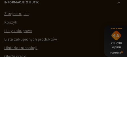
INFORMACJE O BUTIK
Zarejestruj się
Koszyk
Listy zakupowe
4.9
Lista zakupionych produktów
29 736
opinii
Historia transakcji
z całego
okresu
Oferty pracy
Współpraca
POMOC I WSPARCIE
OBSŁUGA KLIENTA
MEDIA SPOŁECZNOŚCIOWE