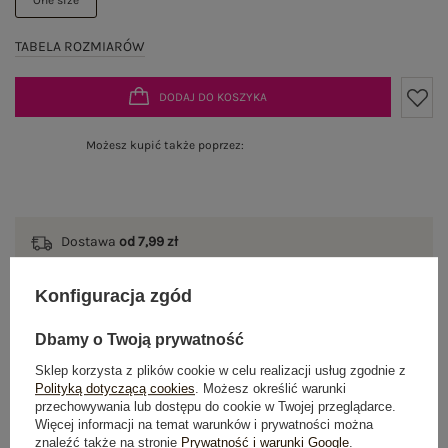
TABELA ROZMIARÓW
DODAJ DO KOSZYKA
Możesz kupić także poprzez:
Dostawa
od 7,99 zł
Do darmowej dostawy brakuje
200,00 zł
Konfiguracja zgód
Zamów w ciągu
04:45:41 sek.
,
Dbamy o Twoją prywatność
a wyślemy
jeszcze dzisiaj!
Sklep korzysta z plików cookie w celu realizacji usług zgodnie z
100 dni na zwrot
Polityką dotyczącą cookies
. Możesz określić warunki
przechowywania lub dostępu do cookie w Twojej przeglądarce.
Więcej informacji na temat warunków i prywatności można
znaleźć także na stronie
Prywatność i warunki Google
.