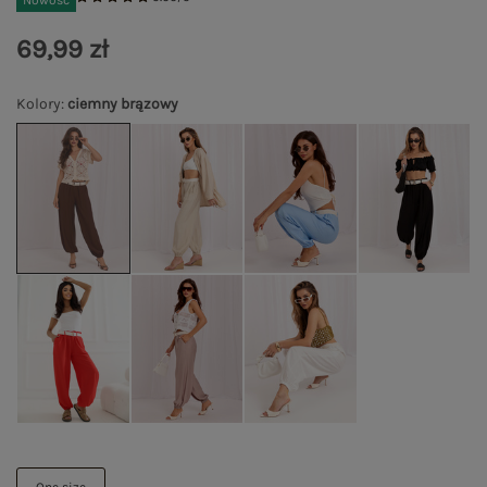
Nowość
69,99 zł
Kolory
:
ciemny brązowy
One size