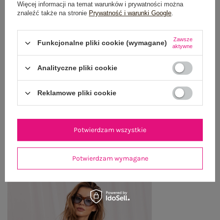
Więcej informacji na temat warunków i prywatności można
znaleźć także na stronie
Prywatność i warunki Google
.
OPIS PRODUKTU
Zawsze
Funkcjonalne pliki cookie (wymagane)
aktywne
GŁÓWNE PARAMETRY
Analityczne pliki cookie
OPINIE O PRODUKCIE
(0)
Reklamowe pliki cookie
WYSYŁKA I DOSTAWA
ZWROTY I REKLAMACJE
Potwierdzam wszystkie
Potwierdzam wymagane
PRODUKTY ZE STYLIZACJI