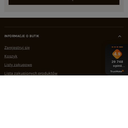
INFORMACJE O BUTIK
Zarejestruj się
4.9
Koszyk
29 748
Listy zakupowe
opinii
z całego
Lista zakupionych produktów
okresu
Historia transakcji
Oferty pracy
Współpraca
POMOC I WSPARCIE