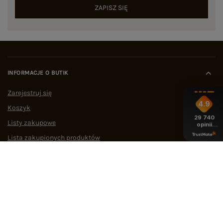
ZAPISZ SIĘ
INFORMACJE O BUTIK
Zarejestruj się
4.9
Koszyk
29 740
Listy zakupowe
opinii
z całego
Lista zakupionych produktów
okresu
Historia transakcji
Oferty pracy
Współpraca
POMOC I WSPARCIE