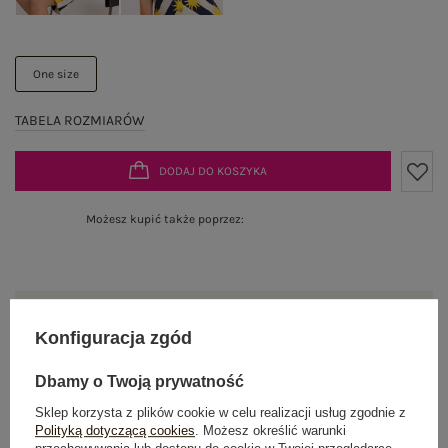
One size
TABELA ROZMIARÓW
DODAJ DO KOSZYKA
Możesz kupić także poprzez:
Dostawa
od 7,99 zł
Konfiguracja zgód
Do darmowej dostawy brakuje
200,00 zł
Dbamy o Twoją prywatność
Wysyłka w
poniedziałek
Sklep korzysta z plików cookie w celu realizacji usług zgodnie z
Polityką dotyczącą cookies
. Możesz określić warunki
100 dni na zwrot