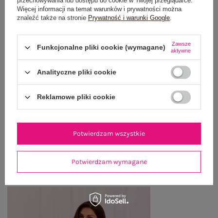
przechowywania lub dostępu do cookie w Twojej przeglądarce.
Więcej informacji na temat warunków i prywatności można
znaleźć także na stronie
Prywatność i warunki Google
.
OPIS PRODUKTU
Zawsze
Funkcjonalne pliki cookie (wymagane)
aktywne
GŁÓWNE PARAMETRY
Analityczne pliki cookie
OPINIE O PRODUKCIE
(0)
Reklamowe pliki cookie
WYSYŁKA I DOSTAWA
ZWROTY I REKLAMACJE
Potwierdzam wszystkie
Potwierdzam wymagane
PRODUKTY ZE STYLIZACJI