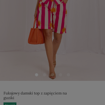
Fuksjowy damski top z zapięciem na
guziki