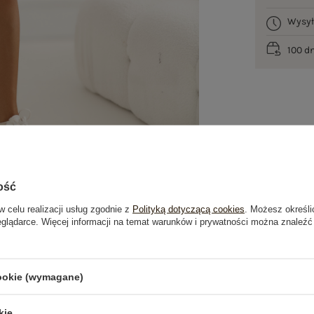
Wysy
100 d
ość
w celu realizacji usług zgodnie z
Polityką dotyczącą cookies
. Możesz określi
eglądarce. Więcej informacji na temat warunków i prywatności można znaleźć
je
Opinie o produkcie
(0)
cookie (wymagane)
PRODUKTY ZE STYLIZACJI
kie