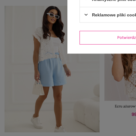
Reklamowe pliki coo
Potwier
Ecru ażurowy
99