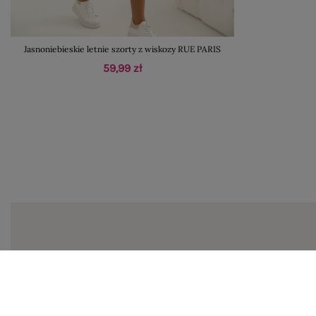
Jasnoniebieskie letnie szorty z wiskozy RUE PARIS
59,99 zł
Zapi