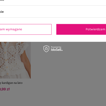
kie
dzam wymagane
Potwierdzam 
 kardigan na lato
,99 zł