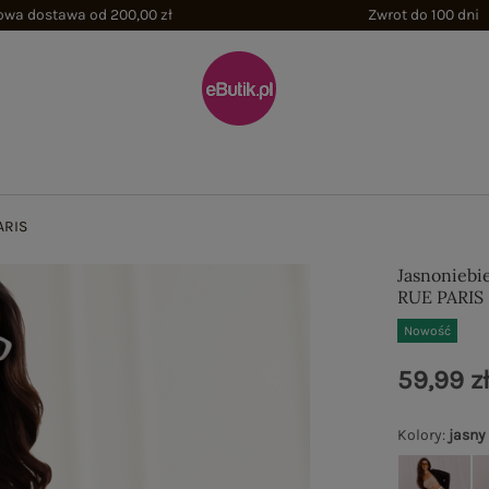
wa dostawa od 200,00 zł
Zwrot do 100 dni
ARIS
Jasnoniebie
RUE PARIS
Nowość
59,99 z
Kolory
:
jasny