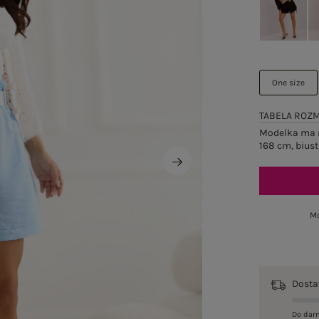
One size
TABELA ROZ
Modelka ma n
168 cm, biust
Mo
Dost
Do dar