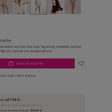
MIARÓW
a sobie rozmiar one size. Wymiary modelki: wzrost
 88 cm, talia 61 cm, biodra 89 cm
DODAJ DO KOSZYKA
żesz kupić także poprzez:
awa
od 7,99 zł
mowej dostawy brakuje
200,00 zł