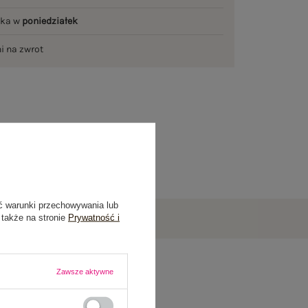
łka w
poniedziałek
ni na zwrot
ć warunki przechowywania lub
 także na stronie
Prywatność i
Zawsze aktywne