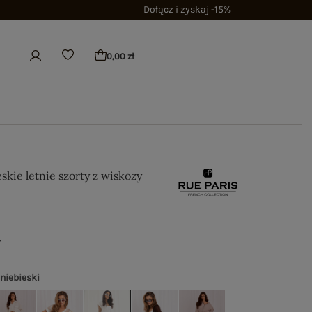
Dołącz i zyskaj -15%
0,00 zł
skie letnie szorty z wiskozy
ł
 niebieski