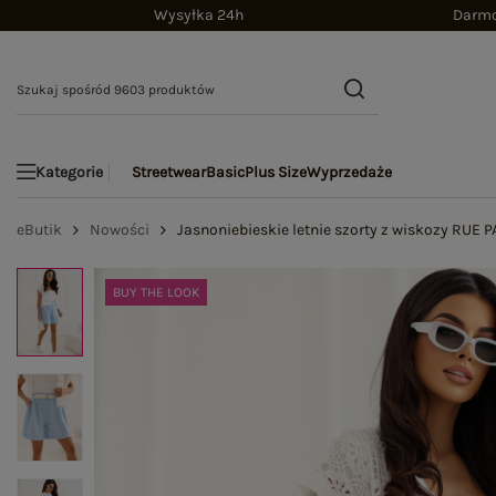
Wysyłka 24h
Darmo
Streetwear
Basic
Plus Size
Wyprzedaże
Kategorie
eButik
Nowości
Jasnoniebieskie letnie szorty z wiskozy RUE P
BUY THE LOOK