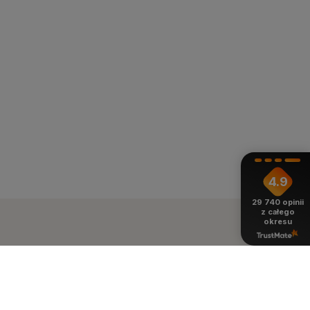
4.9
29 740
opinii
z całego
okresu
ienie