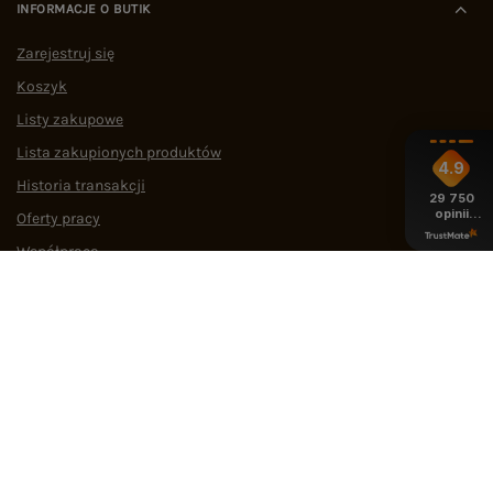
INFORMACJE O BUTIK
Zarejestruj się
Koszyk
Listy zakupowe
Lista zakupionych produktów
4.9
Historia transakcji
29 750
opinii
Oferty pracy
z całego
okresu
Współpraca
POMOC I WSPARCIE
OBSŁUGA KLIENTA
MEDIA SPOŁECZNOŚCIOWE