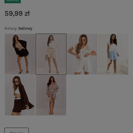
Nowość
59,99 zł
Kolory
:
beżowy
One size