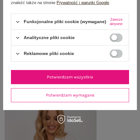
znaleźć także na stronie
Prywatność i warunki Google
.
OPIS PRODUKTU
Zawsze
Funkcjonalne pliki cookie (wymagane)
GŁÓWNE PARAMETRY
aktywne
OPINIE O PRODUKCIE
(0)
Analityczne pliki cookie
WYSYŁKA I DOSTAWA
Reklamowe pliki cookie
ZWROTY I REKLAMACJE
Potwierdzam wszystkie
PRODUKTY ZE STYLIZACJI
Potwierdzam wymagane