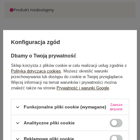
Produkt niedostępny
OPIS PRODUKTU
Konfiguracja zgód
GŁÓWNE PARAMETRY
Dbamy o Twoją prywatność
Sklep korzysta z plików cookie w celu realizacji usług zgodnie z
OPINIE O PRODUKCIE
(0)
Polityką dotyczącą cookies
. Możesz określić warunki
przechowywania lub dostępu do cookie w Twojej przeglądarce.
WYSYŁKA I DOSTAWA
Więcej informacji na temat warunków i prywatności można
znaleźć także na stronie
Prywatność i warunki Google
.
ZWROTY I REKLAMACJE
Zawsze
Funkcjonalne pliki cookie (wymagane)
aktywne
PRODUKTY ZE STYLIZACJI
Analityczne pliki cookie
Reklamowe pliki cookie