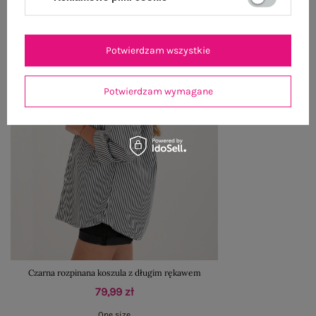
Potwierdzam wszystkie
Potwierdzam wymagane
Czarna rozpinana koszula z długim rękawem
79,99 zł
One size