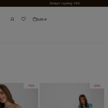
Dołącz i zyskaj -15%
0,00 zł
-75%
-20%