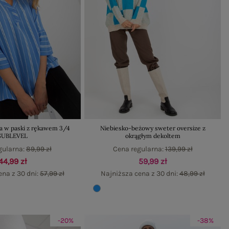
ka w paski z rękawem 3/4
Niebiesko-beżowy sweter oversize z
SUBLEVEL
okrągłym dekoltem
gularna:
89,99 zł
Cena regularna:
139,99 zł
44,99 zł
59,99 zł
ena z 30 dni:
57,99 zł
Najniższa cena z 30 dni:
48,99 zł
-20%
-38%