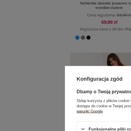
Niebieskie damskie jeansowe ru
wysokim stanem
Cena regularna:
89,99 z
69,99 zł
Najniższa cena z 30 dni:
71,
Konfiguracja zgód
Dbamy o Twoją prywatn
Sklep korzysta z plików cookie 
dostępu do cookie w Twojej prz
warunki Google
.
Funkcjonalne pliki 