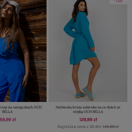
-13%
i top na ramiączkach OCH
Niebieska letnia sukienka na co dzień ze
BELLA
stójką OCH BELLA
89,99 zł
129,99 zł
Najniższa cena z 30 dni:
149,99 zł