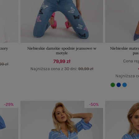
wzory
Niebieskie damskie spodnie jeansowe w
Niebieskie mate
motyle
pas
79,99 zł
Cena re
99 zł
Najniższa cena z 30 dni:
99,99 zł
Najniższa c
-29%
-50%