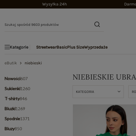
Wysyłka 24h
Darmo
Streetwear
Basic
Plus Size
Wyprzedaże
Kategorie
eButik
niebieski
NIEBIESKIE UBR
Nowości
607
Sukienki
1260
KATEGORIA
R
T-shirty
846
Bluzki
1269
Spodnie
1371
Bluzy
850