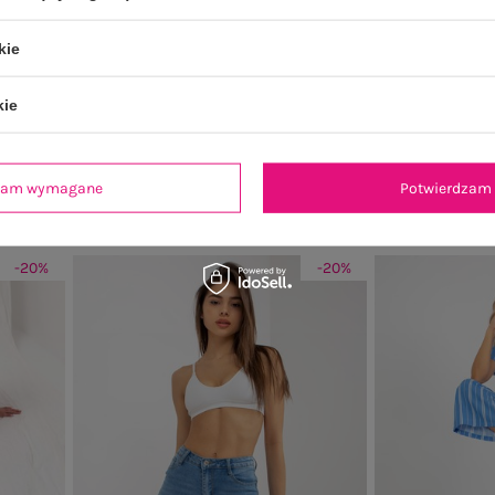
kie
kie
urami
Niebieskie jeansy rurki z przetarciami
Niebieskie je
ł
Cena regularna:
89,99 zł
Cena re
69,99 zł
dzam wymagane
Potwierdzam 
99 zł
Najniższa cena z 30 dni:
71,99 zł
Najniższa c
-20%
-20%