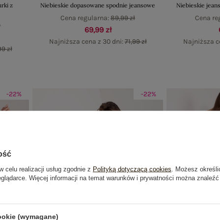
rki z
Niebieskie dopasowane spodnie jeansowe
Niebieskie jean
Cena regularna:
89,99 zł
Cena re
ł
69,99 zł
Najniższa cena z 30 dni:
71,99 zł
Najniższa c
99 zł
-22%
-22%
ość
w celu realizacji usług zgodnie z
Polityką dotyczącą cookies
. Możesz określi
eglądarce. Więcej informacji na temat warunków i prywatności można znaleźć
cookie (wymagane)