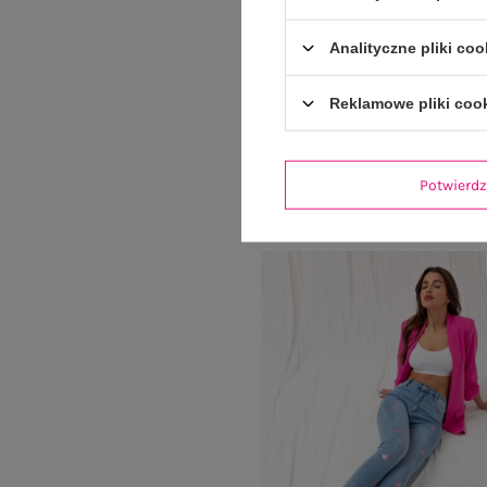
Analityczne pliki coo
Reklamowe pliki coo
Niebieskie jeansowe rurki z dzi
Cena regularna:
89,99 z
69,99 zł
Potwier
Najniższa cena z 30 dni:
71,