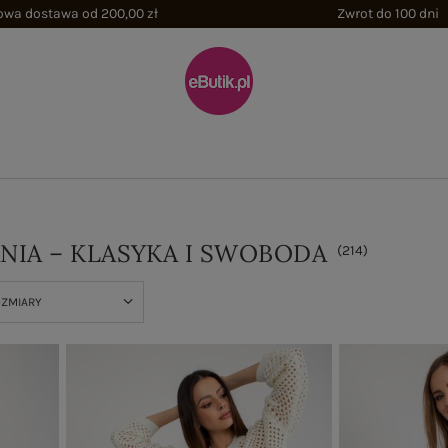
wa dostawa od 200,00 zł
Zwrot do 100 dni
ANIA – KLASYKA I SWOBODA
(
214
)
OZMIARY