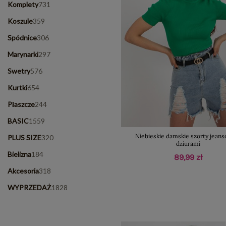
Komplety
731
Koszule
359
Spódnice
306
Marynarki
297
Swetry
576
Kurtki
654
Płaszcze
244
BASIC
1559
Niebieskie damskie szorty jean
PLUS SIZE
320
dziurami
Bielizna
184
89,99 zł
Akcesoria
318
WYPRZEDAŻ
1828