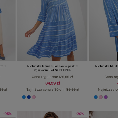
ze z
Niebieska letnia sukienka w paski z
Niebieska bluz
rękawem 3/4 SUBLEVEL
ł
Cena regularna:
129,99 zł
Cena re
64,99 zł
99 zł
Najniższa cena z 30 dni:
89,99 zł
Najniższa c
-25%
-20%