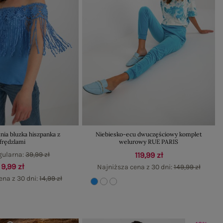
tnia bluzka hiszpanka z
Niebiesko-ecu dwuczęściowy komplet
frędzlami
welurowy RUE PARIS
gularna:
39,99 zł
119,99 zł
9,99 zł
Najniższa cena z 30 dni:
149,99 zł
ena z 30 dni:
14,99 zł