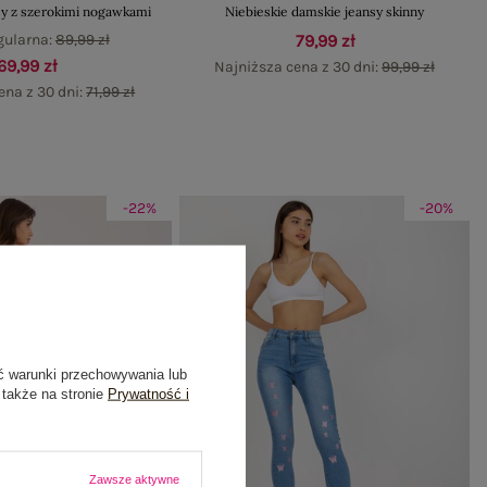
sy z szerokimi nogawkami
Niebieskie damskie jeansy skinny
gularna:
89,99 zł
79,99 zł
69,99 zł
Najniższa cena z 30 dni:
99,99 zł
ena z 30 dni:
71,99 zł
-22%
-20%
ć warunki przechowywania lub
 także na stronie
Prywatność i
Zawsze aktywne