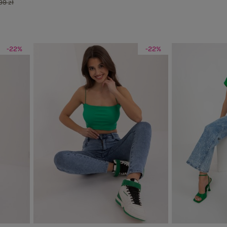
99 zł
-22%
-22%