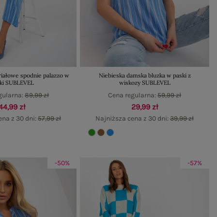
riałowe spodnie palazzo w
Niebieska damska bluzka w paski z
ki SUBLEVEL
wiskozy SUBLEVEL
gularna:
89,99 zł
Cena regularna:
59,99 zł
44,99 zł
29,99 zł
ena z 30 dni:
57,99 zł
Najniższa cena z 30 dni:
39,99 zł
-50%
-57%