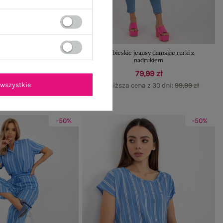
ansowe rurki high waist
Niebieskie jeansy damskie rurki z
nadrukiem
gularna:
89,99 zł
79,99 zł
69,99 zł
wszystkie
Najniższa cena z 30 dni:
99,99 zł
ena z 30 dni:
71,99 zł
-50%
-50%