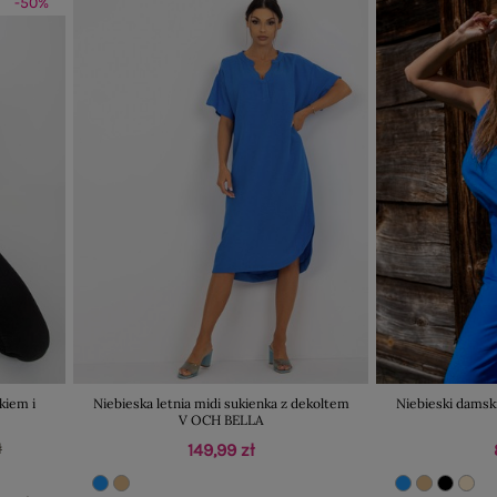
-50%
kiem i
Niebieska letnia midi sukienka z dekoltem
Niebieski damsk
V OCH BELLA
ł
149,99 zł