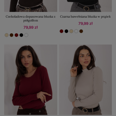
Czekoladowa dopasowana bluzka z
Czarna bawełniana bluzka w prążek
półgolfem
79,99 zł
79,99 zł