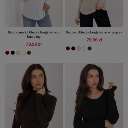
Biała damska bluzka longsleeve z
Beżowa bluzka longsleeve w prążek
bawełny
79,99 zł
79,99 zł