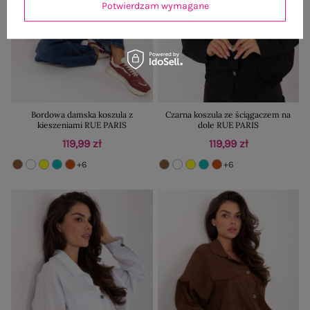
Potwierdzam wymagane
Bordowa damska koszula z
Czarna koszula ze ściągaczem na
kieszeniami RUE PARIS
dole RUE PARIS
119,99 zł
119,99 zł
+6
+6