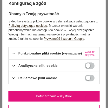
Konfiguracja zgód
Dbamy o Twoją prywatność
Sklep korzysta z plików cookie w celu realizacji usług zgodnie z
Polityką dotyczącą cookies
. Możesz określić warunki
przechowywania lub dostępu do cookie w Twojej przeglądarce.
Więcej informacji na temat warunków i prywatności można
znaleźć także na stronie
Prywatność i warunki Google
.
Czekoladowa rozkloszowana
Camelowa rozpinana koszula z
Zawsze
Funkcjonalne pliki cookie (wymagane)
aktywne
sukienka basic RUE PARIS
kieszeniami RUE PARIS
119,99 zł
119,99 zł
Analityczne pliki cookie
+6
Reklamowe pliki cookie
Potwierdzam wszystkie