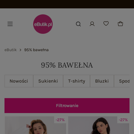
Dołącz i zyskaj -15%
eButik
95% bawełna
95% BAWEŁNA
Nowości
Sukienki
T-shirty
Bluzki
Spodn
Filtrowanie
-27%
-27%