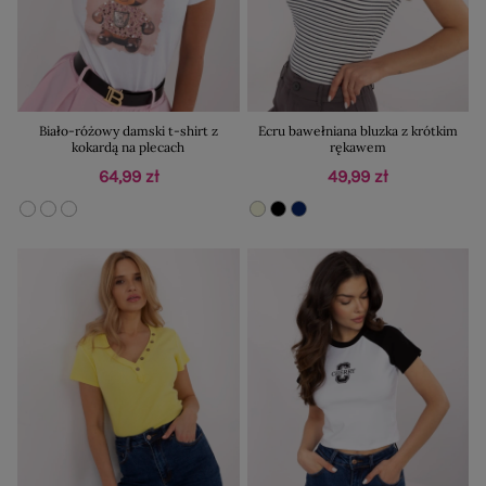
Biało-różowy damski t-shirt z
Ecru bawełniana bluzka z krótkim
kokardą na plecach
rękawem
64,99 zł
49,99 zł