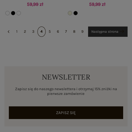
59,99 zł
59,99 zł
1
2
3
4
5
6
7
8
9
Następna strona
NEWSLETTER
Zapisz się do naszego newslettera i otrzymaj 15% zniżki na
pierwsze zamówienie
ZAPISZ SIĘ