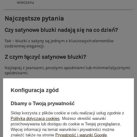
wieczoru
Najczęstsze pytania
Czy satynowe bluzki nadają się na co dzień?
Tak – bluzki z satyny są jednym z kluczowych elementów
codziennej elegancji.
Z czym łączyć satynowe bluzki?
Najlepiej z jeansami, prostymi spodniami lub minimalistycznymi
spódnicami.
Czy satyna pogrubia sylwetkę?
Konfiguracja zgód
W zależności od kroju może podkreślać kształty, dlatego ważny
jest dobrze dobrany fason.
Dbamy o Twoją prywatność
Czy satynowe bluzki są modne?
Sklep korzysta z plików cookie w celu realizacji usług zgodnie z
Polityką dotyczącą cookies
. Możesz określić warunki
Tak – to jeden z najmocniejszych trendów eleganckiej mody na
przechowywania lub dostępu do cookie w Twojej przeglądarce.
obecny sezon.
Więcej informacji na temat warunków i prywatności można
znaleźć także na stronie
Prywatność i warunki Google
.