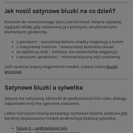
Jak nosić satynowe bluzki na co dzień?
Kluczem do nowoczesnego stylu jest kontrast. Satyna najlepiej
wygląda wtedy, gdy zestawimy ją z prostymi, strukturalnymi
elementami garderoby.
z jeansami – casualowy balans między elegancją a luzem
z marynarką oversize – nowoczesny business casual
ze spódnicą midi – kobieca, ale nienachalna elegancja
z prostymi spodniami – minimalistyczny styl codzienny
Jeśli szukasz więcej eleganckich modeli, zobacz także
bluzki
wizytowe
.
Satynowe bluzki a sylwetka
Satyna ma naturalną zdolność do podkreślania linii ciała, dlatego
odpowiedni krój ma ogromne znaczenie.
Lekko luźniejsze fasony pozwalają zachować balans, podczas gdy
bardziej dopasowane modele podkreślają kobiecą sylwetkę.
figura X – podkreślenie talii