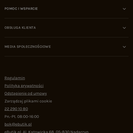
POMOC I WSPARCIE
OBSŁUGA KLIENTA
MEDIA SPOŁECZNOŚCIOWE
Regulamin
Polityka prywatności
Odstąpienie od umowy
Zarządzaj plikami cookie
22 290 10 80
Pn.-Pt. 08:00-16:00
bok@ebutik.pl
eButik.pl
,
Al. Katowicka 68
,
05-830
Nadarzyn