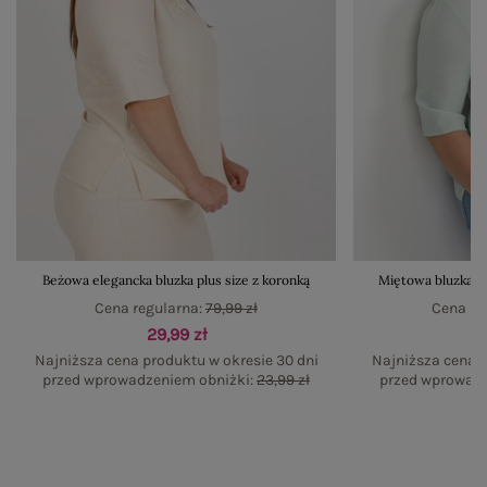
Beżowa elegancka bluzka plus size z koronką
Miętowa bluzka p
Cena regularna:
79,99 zł
Cena re
29,99 zł
Najniższa cena produktu w okresie 30 dni
Najniższa cena p
przed wprowadzeniem obniżki:
23,99 zł
przed wprowadz