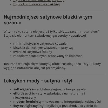
figura A – równoważenie proporcji
figura H – budowanie struktury
Najmodniejsze satynowe bluzki w tym
sezonie
W tym roku satyna nie jest już tylko „błyszczącym materiałem”.
Staje się elementem świadomej garderoby kapsułowej.
minimalistyczne satynowe koszule
bluzki z delikatnym wiązaniem przy szyi
oversize satynowe fasony
modele w neutralnych, stonowanych kolorach
Ten trend wpisuje się w estetykę effortless elegance – stylu, który
wygląda naturalnie, ale jest przemyślany.
Leksykon mody – satyna i styl
soft elegance
– subtelna elegancja bez przesady
effortless chic
– styl wyglądający na naturalny i
niewymuszony
modern femininity
– nowoczesna interpretacja kobiecości
day-to-night styling
– stylizacja przechodząca z dnia do