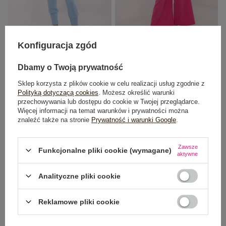
Konfiguracja zgód
Jasnoniebieskie dresowe spodnie
Ciemnoróżowe materiałowe
typu bryczesy
spodnie z szerokim paskiem
Dbamy o Twoją prywatność
79,99 zł
99,99 zł
Sklep korzysta z plików cookie w celu realizacji usług zgodnie z
Najniższa cena z 30 dni:
89,99 zł
Polityką dotyczącą cookies
. Możesz określić warunki
przechowywania lub dostępu do cookie w Twojej przeglądarce.
Więcej informacji na temat warunków i prywatności można
znaleźć także na stronie
Prywatność i warunki Google
.
-33%
-10%
Zawsze
Funkcjonalne pliki cookie (wymagane)
aktywne
Analityczne pliki cookie
Reklamowe pliki cookie