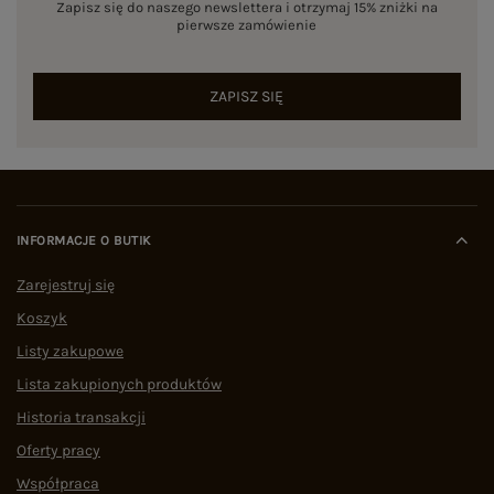
Zapisz się do naszego newslettera i otrzymaj 15% zniżki na
pierwsze zamówienie
ZAPISZ SIĘ
INFORMACJE O BUTIK
Zarejestruj się
Koszyk
Listy zakupowe
Lista zakupionych produktów
Historia transakcji
Oferty pracy
Współpraca