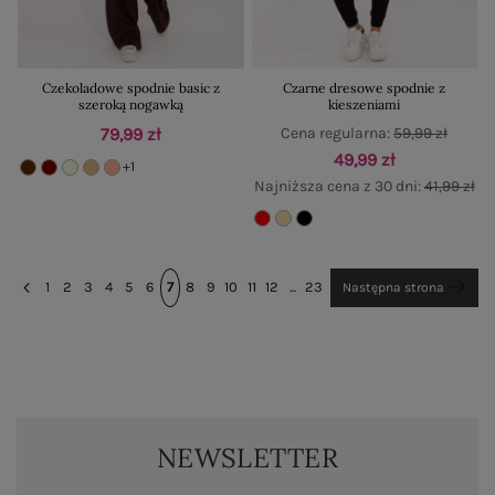
Czekoladowe spodnie basic z
Czarne dresowe spodnie z
szeroką nogawką
kieszeniami
79,99 zł
Cena regularna:
59,99 zł
49,99 zł
+1
Najniższa cena z 30 dni:
41,99 zł
1
2
3
4
5
6
7
8
9
10
11
12
...
23
Następna strona
NEWSLETTER