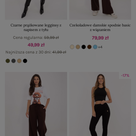
Czarne prążkowane legginsy z
Czekoladowe damskie spodnie basic
napisem z tyłu
z wiązaniem
Cena regularna:
59,99 zł
79,99 zł
49,99 zł
+4
Najniższa cena z 30 dni:
41,99 zł
-17%