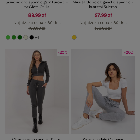
Jasnozielone spodnie garniturowe z
Musztardowe eleganckie spodnie z
paskiem Giulia
kantami Salerno
89,99 zł
97,99 zł
Najniższa cena z 30 dni:
Najniższa cena z 30 dni:
109,99 zł
139,99 zł
+4
-20%
-20%
Ciemnoszare spodnie Faster
Szare spodnie Cadence