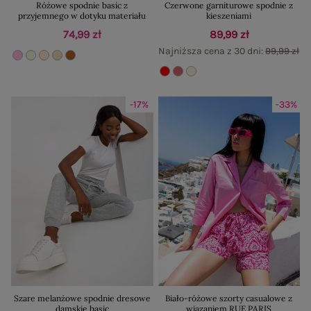
Różowe spodnie basic z
Czerwone garniturowe spodnie z
przyjemnego w dotyku materiału
kieszeniami
74,99 zł
89,99 zł
Najniższa cena z 30 dni:
99,99 zł
-17%
-33%
Szare melanżowe spodnie dresowe
Biało-różowe szorty casualowe z
damskie basic
wiązaniem RUE PARIS