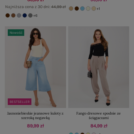
Najniższa cena z 30 dni:
44,99 zł
+1
+6
Nowość
BESTSELLER
Jasnoniebieskie jeansowe kuloty z
Fango dresowe spodnie ze
szeroką nogawką
ściągaczami
89,99 zł
84,99 zł