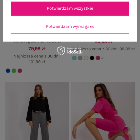
Potwierdzam wszystkie
Potwierdzam wymagane
Ciemnoniebiesko-ecru szerokie
Miętowe materiałowe spodnie z
spodnie z materiału
kieszeniami
Cena regularna:
119,99 zł
89,99 zł
79,99 zł
Najniższa cena z 30 dni:
99,99 zł
Najniższa cena z 30 dni:
+1
101,99 zł