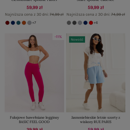
59,99 zł
59,99 zł
Najniższa cena z 30 dni:
74,99 zł
Najniższa cena z 30 dni:
74,99 zł
+7
+6
-11%
Nowość
Fuksjowe bawełniane legginsy
Jasnoniebieskie letnie szorty z
BASIC FEEL GOOD
wiskozy RUE PARIS
39,99 zł
59,99 zł