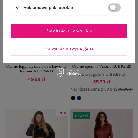
Reklamowe pliki cookie
Potwierdzam wszystkie
Potwierdzam wymagane
MADE IN POLAND
Czarne legginsy damskie z bawełny
Czarne spodnie Valerie RUE PARIS
Jasmine RUE PARIS
Cena regularna:
89,99 zł
49,99 zł
55,99 zł
Najniższa cena z 30 dni:
79,99 zł
-20%
Nowość