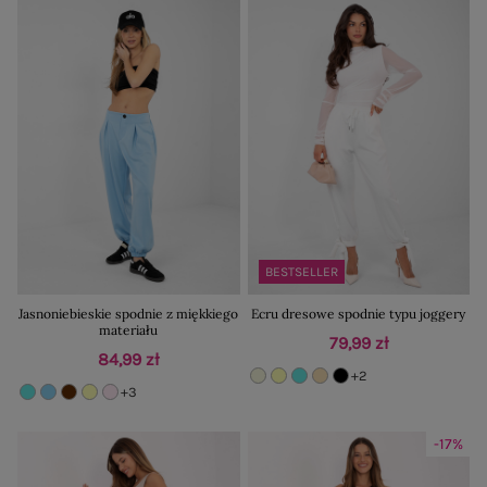
BESTSELLER
Jasnoniebieskie spodnie z miękkiego
Ecru dresowe spodnie typu joggery
materiału
79,99 zł
84,99 zł
+2
+3
-17%