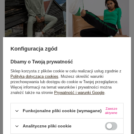
Konfiguracja zgód
Dbamy o Twoją prywatność
Pistacjowe dresowe spodnie basic z
Czarne spodnie dresowe z
bawełny
lampasami Sabrina RUE PARIS
Sklep korzysta z plików cookie w celu realizacji usług zgodnie z
Polityką dotyczącą cookies
. Możesz określić warunki
Cena regularna:
79,99 zł
69,99 zł
przechowywania lub dostępu do cookie w Twojej przeglądarce.
64,99 zł
Więcej informacji na temat warunków i prywatności można
Najniższa cena z 30 dni:
64,99 zł
znaleźć także na stronie
Prywatność i warunki Google
.
Zawsze
Funkcjonalne pliki cookie (wymagane)
aktywne
-38%
Analityczne pliki cookie