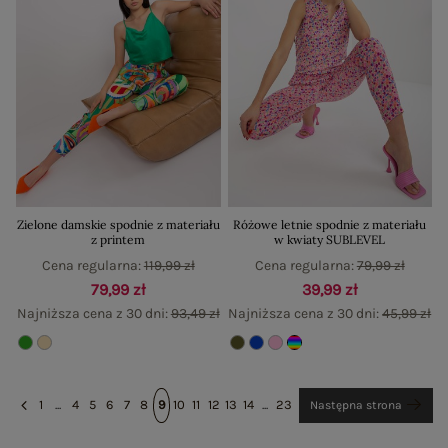
Zielone damskie spodnie z materiału
Różowe letnie spodnie z materiału
z printem
w kwiaty SUBLEVEL
Cena regularna:
119,99 zł
Cena regularna:
79,99 zł
79,99 zł
39,99 zł
Najniższa cena z 30 dni:
93,49 zł
Najniższa cena z 30 dni:
45,99 zł
1
...
4
5
6
7
8
9
10
11
12
13
14
...
23
Następna strona