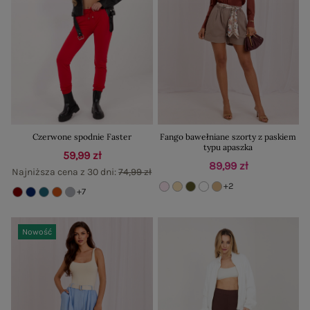
Czerwone spodnie Faster
Fango bawełniane szorty z paskiem
typu apaszka
59,99 zł
89,99 zł
Najniższa cena z 30 dni:
74,99 zł
+2
+7
Nowość