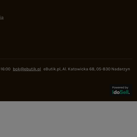
ia
-16:00
bok@ebutik.pl
eButik.pl
,
Al. Katowicka 68
,
05-830
Nadarzyn