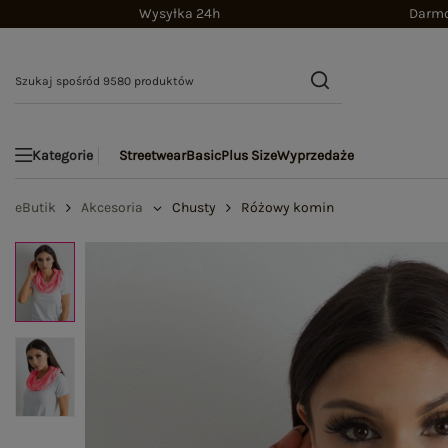
Wysyłka 24h
Darmo
Streetwear
Basic
Plus Size
Wyprzedaże
Kategorie
eButik
Akcesoria
Chusty
Różowy komin