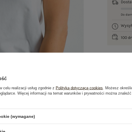
Dost
Do dar
Wysy
100 d
ość
w celu realizacji usług zgodnie z
Polityką dotyczącą cookies
. Możesz określi
eglądarce. Więcej informacji na temat warunków i prywatności można znaleźć
je
Opinie o produkcie
(4)
cookie (wymagane)
kie