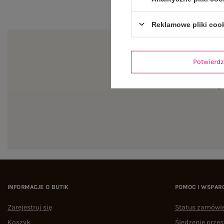
Reklamowe pliki coo
Potwier
Zapi
INFORMACJE O BUTIK
POMOC I WSPAR
Zarejestruj się
Status zamówi
Koszyk
Śledzenie przes