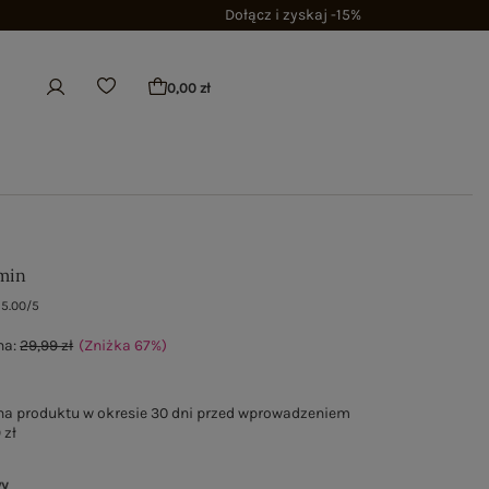
Dołącz i zyskaj -15%
0,00 zł
min
5.00/5
na:
29,99 zł
(Zniżka
67
%
)
na produktu w okresie 30 dni przed wprowadzeniem
 zł
wy