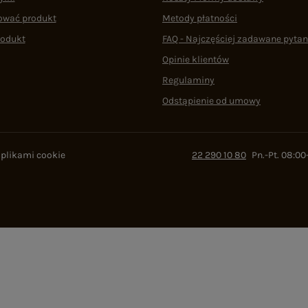
ować produkt
Metody płatności
rodukt
FAQ - Najczęściej zadawane pytan
Opinie klientów
Regulaminy
Odstąpienie od umowy
 plikami cookie
22 290 10 80
Pn.-Pt. 08:00