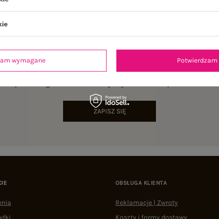
kie
dzam wymagane
Potwierdzam 
NEWSLETTER
sz się do naszego newslettera i otrzymaj 15% zniżki na pierwsze zamów
ZAPISZ SIĘ
CIE
OBSŁUGA KLIENTA
enia
Reklamacje | Zwroty
yłki
Koszty i formy dostawy