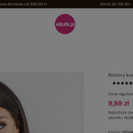
wa dostawa od 200,00 zł
Zwrot do 100 dni
Różowy ko
Cena regular
9,99 zł
Najniższa ce
obniżki:
14,99
Kolory
:
różo