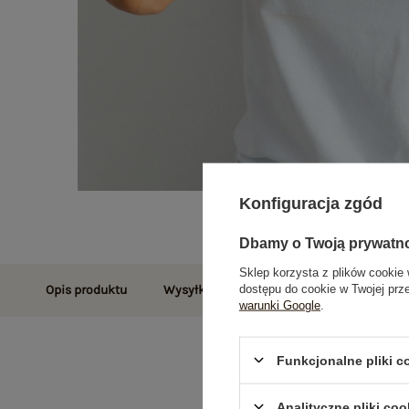
Konfiguracja zgód
Dbamy o Twoją prywatn
Sklep korzysta z plików cookie 
dostępu do cookie w Twojej prz
Opis produktu
Wysyłka i dostawa
Zwroty i reklamac
warunki Google
.
Funkcjonalne pliki 
Analityczne pliki coo