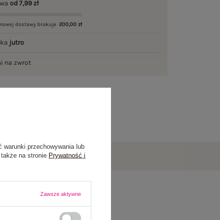
awa
od 7,99 zł
mowej dostawy brakuje
200,00 zł
łka
jutro
ni na zwrot
ć warunki przechowywania lub
 także na stronie
Prywatność i
Zawsze aktywne