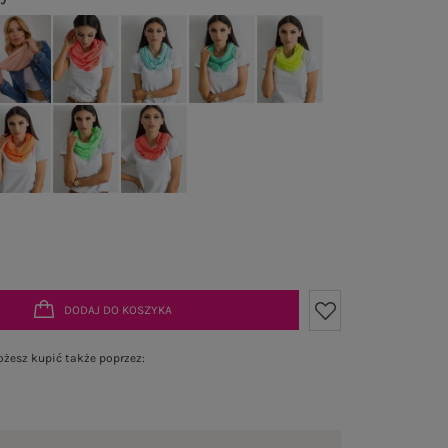
DODAJ DO KOSZYKA
żesz kupić także poprzez: