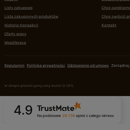
Listy zakupowe
Chcę zareklam
Lista zakupionych produktów
Chcę zwrócić p
Historia transakcji
Kontakt
Oferty pracy
Współpraca
Regulamin
Polityka prywatności
Odstąpienie od umowy
Zarządzaj
W sklepie prezentujemy ceny brutto (z VAT).
4.9
Na podstawie
29 736
opinii
z całego okresu