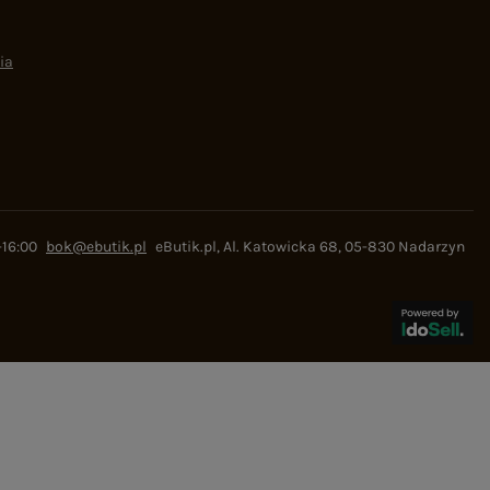
ia
-16:00
bok@ebutik.pl
eButik.pl
,
Al. Katowicka 68
,
05-830
Nadarzyn