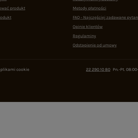
ować produkt
Metody płatności
rodukt
FAQ - Najczęściej zadawane pytan
Opinie klientów
Regulaminy
Odstąpienie od umowy
 plikami cookie
22 290 10 80
Pn.-Pt. 08:00