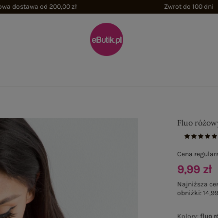
wa dostawa od 200,00 zł
Zwrot do 100 dni
Fluo różow
Cena regular
9,99 zł
Najniższa ce
obniżki:
14,99
Kolory
:
fluo 