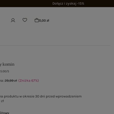
Dołącz i zyskaj -15%
0,00 zł
y komin
5.00/5
na:
29,99 zł
(Zniżka
67
%
)
na produktu w okresie 30 dni przed wprowadzeniem
 zł
różowy