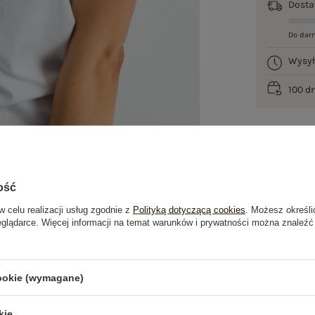
Dost
Do dar
Wysy
100 d
ość
w celu realizacji usług zgodnie z
Polityką dotyczącą cookies
. Możesz określi
eglądarce. Więcej informacji na temat warunków i prywatności można znaleźć
je
Opinie o produkcie
(4)
cookie (wymagane)
kie