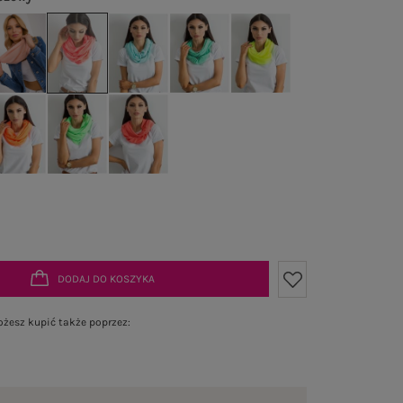
DODAJ DO KOSZYKA
żesz kupić także poprzez: