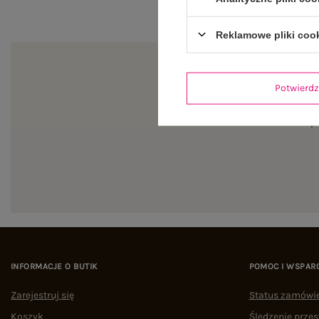
Reklamowe pliki coo
Potwier
Zapi
INFORMACJE O BUTIK
POMOC I WSPAR
Zarejestruj się
Status zamówi
Koszyk
Śledzenie przes