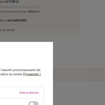
awa
od 7,99 zł
mowej dostawy brakuje
200,00 zł
łka w
poniedziałek
ni na zwrot
ć warunki przechowywania lub
 także na stronie
Prywatność i
Zawsze aktywne