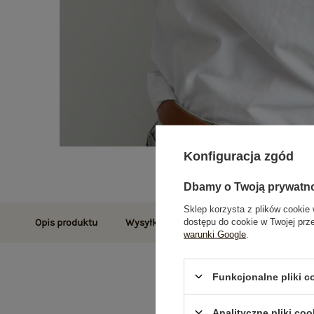
Konfiguracja zgód
Dbamy o Twoją prywatn
Sklep korzysta z plików cookie 
dostępu do cookie w Twojej prz
Opis produktu
Wysyłka i dostawa
Zwroty i reklamac
warunki Google
.
Funkcjonalne pliki 
Analityczne pliki coo