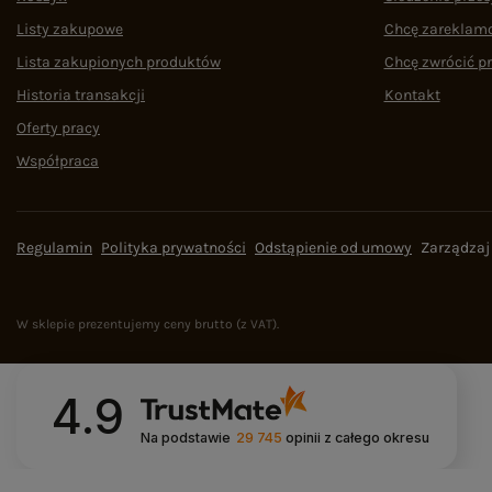
Listy zakupowe
Chcę zareklam
Lista zakupionych produktów
Chcę zwrócić p
Historia transakcji
Kontakt
Oferty pracy
Współpraca
Regulamin
Polityka prywatności
Odstąpienie od umowy
Zarządzaj
W sklepie prezentujemy ceny brutto (z VAT).
4.9
Na podstawie
29 745
opinii
z całego okresu