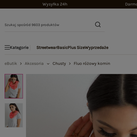
Wysyłka 24h
Darmo
Streetwear
Basic
Plus Size
Wyprzedaże
Kategorie
eButik
Akcesoria
Chusty
Fluo różowy komin