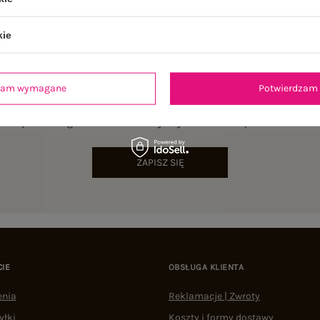
kie
dzam wymagane
Potwierdzam 
NEWSLETTER
sz się do naszego newslettera i otrzymaj 15% zniżki na pierwsze zamów
ZAPISZ SIĘ
CIE
OBSŁUGA KLIENTA
enia
Reklamacje | Zwroty
yłki
Koszty i formy dostawy