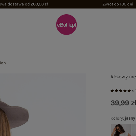
wa dostawa od 200,00 zł
Zwrot do 100 dni
ion
Różowy mel
4.
39,99 z
Kolory
:
jasny