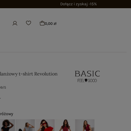
Dołącz i zyskaj -15%
0,00 zł
anżowy t-shirt Revolution
99/5
ł
 różowy