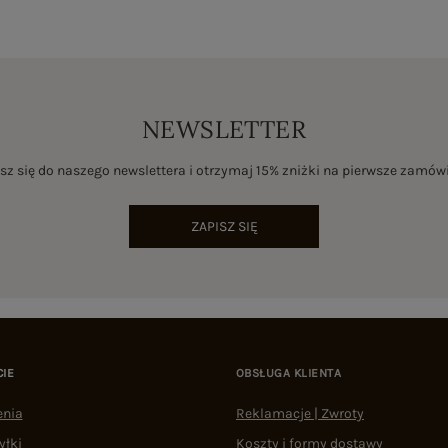
NEWSLETTER
sz się do naszego newslettera i otrzymaj 15% zniżki na pierwsze zamów
ZAPISZ SIĘ
CIE
OBSŁUGA KLIENTA
enia
Reklamacje | Zwroty
yłki
Koszty i formy dostawy