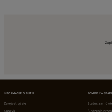
Zapi
INFORMACJE O BUTIK
POMOC I WSPAR
Zarejestruj się
Status zamówi
Koszyk
Śledzenie przes