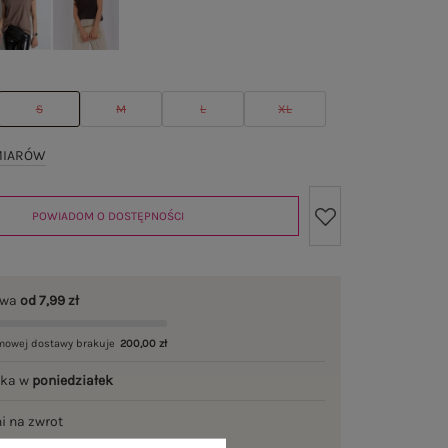
S
M
L
XL
MIARÓW
POWIADOM O DOSTĘPNOŚCI
awa
od 7,99 zł
mowej dostawy brakuje
200,00 zł
łka w
poniedziałek
ni na zwrot