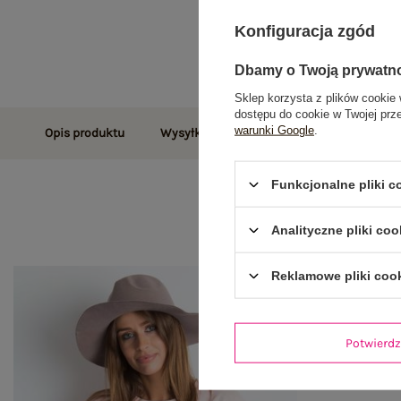
Konfiguracja zgód
Dbamy o Twoją prywatn
Sklep korzysta z plików cookie 
dostępu do cookie w Twojej prz
warunki Google
.
Opis produktu
Wysyłka i dostawa
Zwroty i reklamac
Funkcjonalne pliki 
Analityczne pliki coo
Reklamowe pliki coo
Potwier