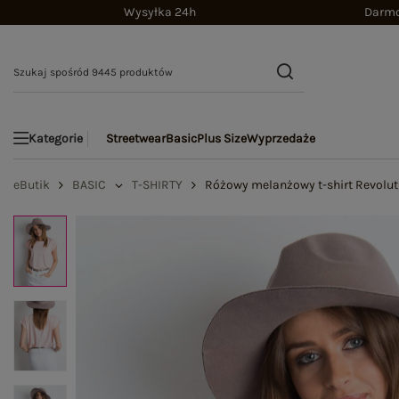
Wysyłka 24h
Darmo
Streetwear
Basic
Plus Size
Wyprzedaże
Kategorie
eButik
BASIC
T-SHIRTY
Różowy melanżowy t-shirt Revolut