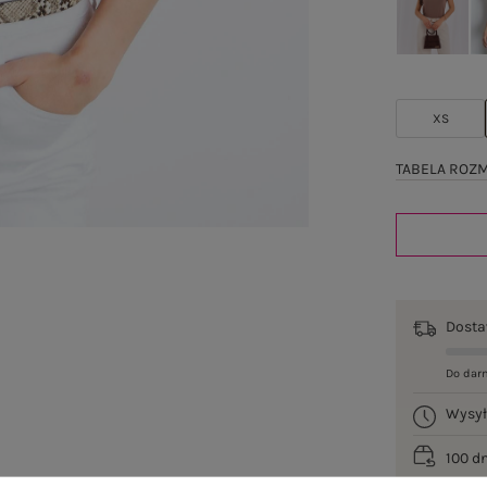
XS
TABELA ROZ
Dost
Do dar
Wysy
100 d