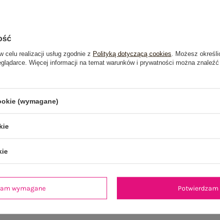
ość
w celu realizacji usług zgodnie z
Polityką dotyczącą cookies
. Możesz określi
eglądarce. Więcej informacji na temat warunków i prywatności można znaleźć
je
Opinie o produkcie
(161)
cookie (wymagane)
OSTATNIO OGLĄDANE
kie
kie
dzam wymagane
Potwierdzam 