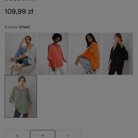
109,99 zł
Kolory
:
khaki
S
M
L