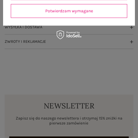
Potwierdzam wymagane
OPINIE O PRODUKCIE
(1)
WYSYŁKA I DOSTAWA
ZWROTY I REKLAMACJE
NEWSLETTER
Zapisz się do naszego newslettera i otrzymaj 15% zniżki na
pierwsze zamówienie