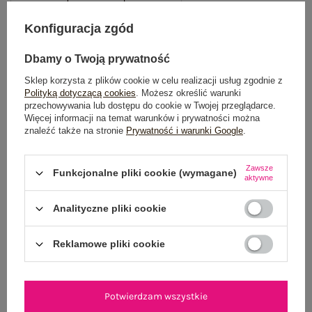
TABELA ROZMIARÓW
Konfiguracja zgód
Dbamy o Twoją prywatność
POWIADOM O DOSTĘPNOŚCI
Sklep korzysta z plików cookie w celu realizacji usług zgodnie z
Polityką dotyczącą cookies
. Możesz określić warunki
przechowywania lub dostępu do cookie w Twojej przeglądarce.
Więcej informacji na temat warunków i prywatności można
Dostawa
od 7,99 zł
znaleźć także na stronie
Prywatność i warunki Google
.
Do darmowej dostawy brakuje
200,00 zł
Zawsze
Funkcjonalne pliki cookie (wymagane)
aktywne
Wysyłka
jutro
Analityczne pliki cookie
100 dni na zwrot
Reklamowe pliki cookie
OPIS PRODUKTU
Potwierdzam wszystkie
GŁÓWNE PARAMETRY