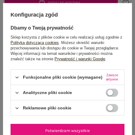
DODAJ DO KOSZYKA
Konfiguracja zgód
Możesz kupić także poprzez:
Dbamy o Twoją prywatność
Sklep korzysta z plików cookie w celu realizacji usług zgodnie z
Polityką dotyczącą cookies
. Możesz określić warunki
Dostawa
od 7,99 zł
przechowywania lub dostępu do cookie w Twojej przeglądarce.
Więcej informacji na temat warunków i prywatności można
znaleźć także na stronie
Prywatność i warunki Google
.
Do darmowej dostawy brakuje
200,00 zł
Zamów w ciągu
02:09:59 sek.
,
a wyślemy
jeszcze dzisiaj!
Zawsze
Funkcjonalne pliki cookie (wymagane)
aktywne
100 dni na zwrot
Analityczne pliki cookie
Reklamowe pliki cookie
OPIS PRODUKTU
GŁÓWNE PARAMETRY
Potwierdzam wszystkie