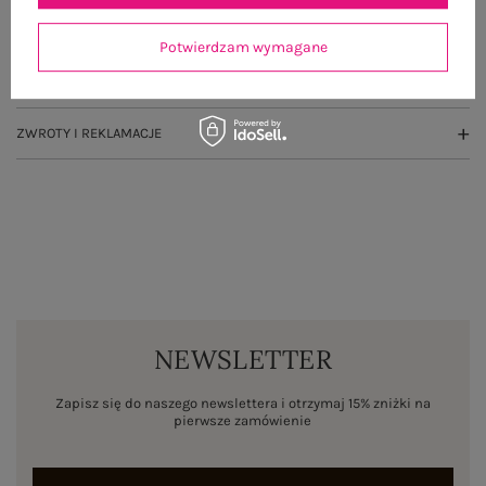
OPINIE O PRODUKCIE
(0)
Potwierdzam wymagane
WYSYŁKA I DOSTAWA
ZWROTY I REKLAMACJE
NEWSLETTER
Zapisz się do naszego newslettera i otrzymaj 15% zniżki na
pierwsze zamówienie