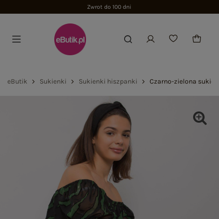
Zwrot do 100 dni
eButik
Sukienki
Sukienki hiszpanki
Czarno-zielona sukien