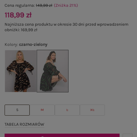
Cena regularna:
149,99 zł
(Zniżka
21
%
)
118,99 zł
Najniższa cena produktu w okresie 30 dni przed wprowadzeniem
obniżki:
169,99 zł
Kolory
:
czarno-zielony
S
M
L
XL
TABELA ROZMIARÓW