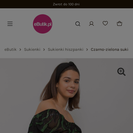
Zwrot do 100 dni
eButik
Sukienki
Sukienki hiszpanki
Czarno-zielona sukien