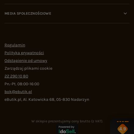
MEDIA SPOŁECZNOŚCIOWE
Regulamin
Polityka prywatności
Odstąpienie od umowy
Zarządzaj plikami cookie
22 290 10 80
Pn.-Pt. 08:00-16:00
bok@ebutik.pl
eButik.pl
,
Al. Katowicka 68
,
05-830
Nadarzyn
W sklepie prezentujemy ceny brutto (z VAT).
4.9