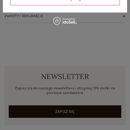
WYSYŁKA I DOSTAWA
ZWROTY I REKLAMACJE
NEWSLETTER
Zapisz się do naszego newslettera i otrzymaj 15% zniżki na
pierwsze zamówienie
ZAPISZ SIĘ