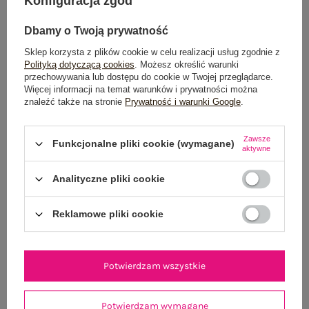
Konfiguracja zgód
POWIADOM O DOSTĘPNOŚCI
Dbamy o Twoją prywatność
Sklep korzysta z plików cookie w celu realizacji usług zgodnie z
Polityką dotyczącą cookies
. Możesz określić warunki
Dostawa
od 7,99 zł
przechowywania lub dostępu do cookie w Twojej przeglądarce.
Więcej informacji na temat warunków i prywatności można
Do darmowej dostawy brakuje
200,00 zł
znaleźć także na stronie
Prywatność i warunki Google
.
Wysyłka
jutro
Zawsze
Funkcjonalne pliki cookie (wymagane)
aktywne
100 dni na zwrot
Analityczne pliki cookie
Reklamowe pliki cookie
OPIS PRODUKTU
GŁÓWNE PARAMETRY
Potwierdzam wszystkie
OPINIE O PRODUKCIE
(0)
Potwierdzam wymagane