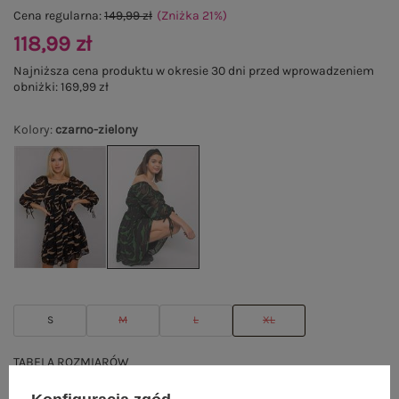
Cena regularna:
149,99 zł
(Zniżka
21
%
)
118,99 zł
Najniższa cena produktu w okresie 30 dni przed wprowadzeniem
obniżki:
169,99 zł
Kolory
:
czarno-zielony
S
M
L
XL
TABELA ROZMIARÓW