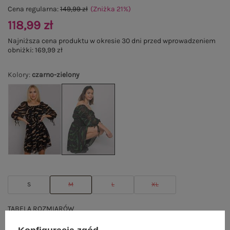
Cena regularna:
149,99 zł
(Zniżka
21
%
)
118,99 zł
Najniższa cena produktu w okresie 30 dni przed wprowadzeniem
obniżki:
169,99 zł
Kolory
:
czarno-zielony
S
M
L
XL
TABELA ROZMIARÓW