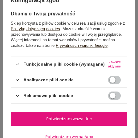
Konfiguracja zgód
POWIADOM O DOSTĘPNOŚCI
Dbamy o Twoją prywatność
Sklep korzysta z plików cookie w celu realizacji usług zgodnie z
Polityką dotyczącą cookies
. Możesz określić warunki
Dostawa
od 7,99 zł
przechowywania lub dostępu do cookie w Twojej przeglądarce.
Więcej informacji na temat warunków i prywatności można
Do darmowej dostawy brakuje
200,00 zł
znaleźć także na stronie
Prywatność i warunki Google
.
Wysyłka
jutro
Zawsze
Funkcjonalne pliki cookie (wymagane)
aktywne
100 dni na zwrot
Analityczne pliki cookie
Reklamowe pliki cookie
OPIS PRODUKTU
GŁÓWNE PARAMETRY
Potwierdzam wszystkie
OPINIE O PRODUKCIE
(0)
Potwierdzam wymagane