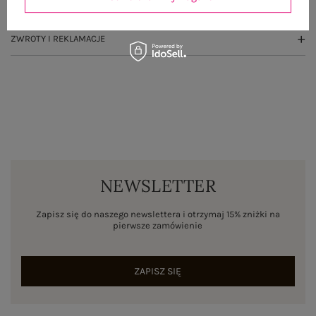
WYSYŁKA I DOSTAWA
ZWROTY I REKLAMACJE
NEWSLETTER
Zapisz się do naszego newslettera i otrzymaj 15% zniżki na
pierwsze zamówienie
ZAPISZ SIĘ