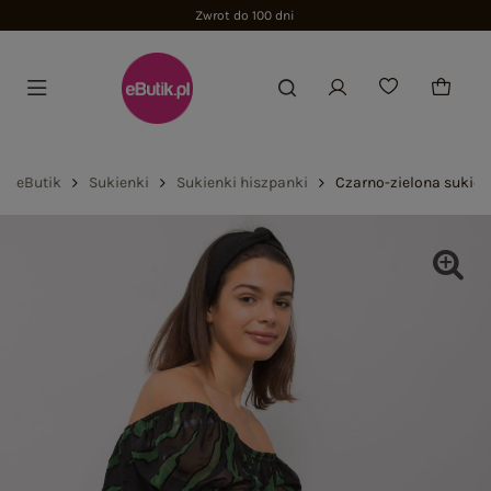
Zwrot do 100 dni
eButik
Sukienki
Sukienki hiszpanki
Czarno-zielona sukien