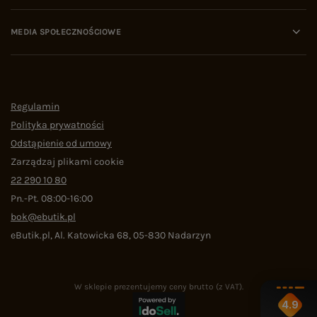
MEDIA SPOŁECZNOŚCIOWE
Regulamin
Polityka prywatności
Odstąpienie od umowy
Zarządzaj plikami cookie
22 290 10 80
Pn.-Pt. 08:00-16:00
bok@ebutik.pl
eButik.pl
,
Al. Katowicka 68
,
05-830
Nadarzyn
W sklepie prezentujemy ceny brutto (z VAT).
4.9