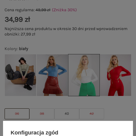
Cena regularna:
49,99 zł
(Zniżka
30
%
)
34,99 zł
Najniższa cena produktu w okresie 30 dni przed wprowadzeniem
obniżki:
27,99 zł
Kolory
:
biały
36
38
40
42
Konfiguracja zgód
POWIADOM O DOSTĘPNOŚCI