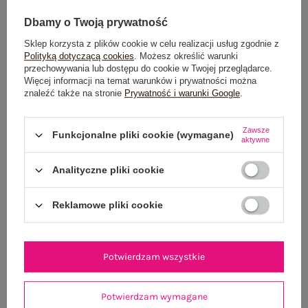
Dbamy o Twoją prywatność
Sklep korzysta z plików cookie w celu realizacji usług zgodnie z
Dostawa
od 7,99 zł
Polityką dotyczącą cookies
. Możesz określić warunki
przechowywania lub dostępu do cookie w Twojej przeglądarce.
Więcej informacji na temat warunków i prywatności można
Do darmowej dostawy brakuje
200,00 zł
znaleźć także na stronie
Prywatność i warunki Google
.
Wysyłka w
poniedziałek
Zawsze
Funkcjonalne pliki cookie (wymagane)
100 dni na zwrot
aktywne
Analityczne pliki cookie
OPIS PRODUKTU
Reklamowe pliki cookie
GŁÓWNE PARAMETRY
Potwierdzam wszystkie
OPINIE O PRODUKCIE
(1)
Potwierdzam wymagane
WYSYŁKA I DOSTAWA