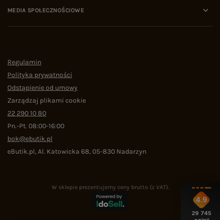
MEDIA SPOŁECZNOŚCIOWE
Regulamin
Polityka prywatności
Odstąpienie od umowy
Zarządzaj plikami cookie
22 290 10 80
Pn.-Pt. 08:00-16:00
bok@ebutik.pl
eButik.pl
,
Al. Katowicka 68
,
05-830
Nadarzyn
W sklepie prezentujemy ceny brutto (z VAT).
4.9
29 745
opinii