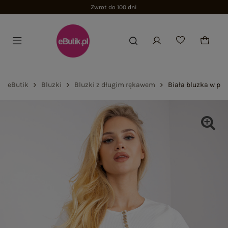
Zwrot do 100 dni
eButik
Bluzki
Bluzki z długim rękawem
Biała bluzka w prą