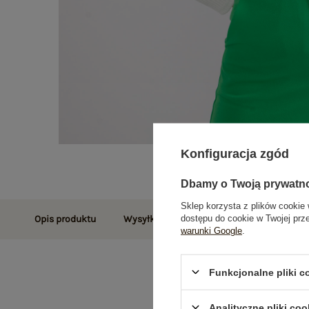
Konfiguracja zgód
Dbamy o Twoją prywatn
Sklep korzysta z plików cookie 
dostępu do cookie w Twojej prz
Opis produktu
Wysyłka i dostawa
Zwroty i reklamac
warunki Google
.
Funkcjonalne pliki 
Analityczne pliki coo