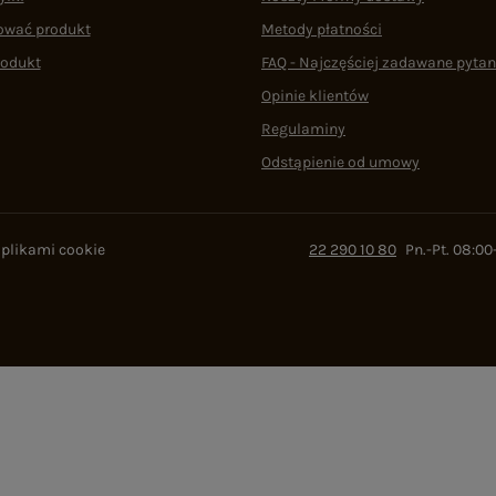
ować produkt
Metody płatności
rodukt
FAQ - Najczęściej zadawane pytan
Opinie klientów
Regulaminy
Odstąpienie od umowy
 plikami cookie
22 290 10 80
Pn.-Pt. 08:00