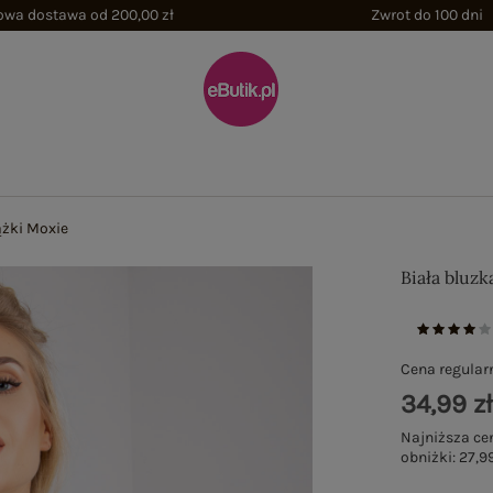
wa dostawa od 200,00 zł
Zwrot do 100 dni
ążki Moxie
Biała bluz
Cena regular
34,99 z
Najniższa ce
obniżki:
27,99