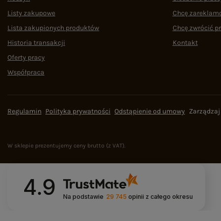
Listy zakupowe
Chcę zareklam
Lista zakupionych produktów
Chcę zwrócić p
Historia transakcji
Kontakt
Oferty pracy
Współpraca
Regulamin
Polityka prywatności
Odstąpienie od umowy
Zarządzaj
W sklepie prezentujemy ceny brutto (z VAT).
4.9
Na podstawie
29 745
opinii
z całego okresu