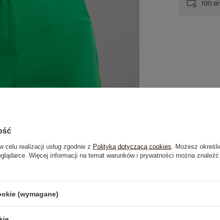
100 d
ość
w celu realizacji usług zgodnie z
Polityką dotyczącą cookies
. Możesz określi
eglądarce. Więcej informacji na temat warunków i prywatności można znaleźć
je
Opinie o produkcie
(1)
cookie (wymagane)
kie