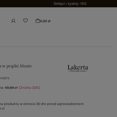
Dołącz i zyskaj -15%
0,00 zł
ka w prążki Moxie
4.00/5
na:
49,99 zł
(Zniżka
30
%
)
ł
na produktu w okresie 30 dni przed wprowadzeniem
 zł