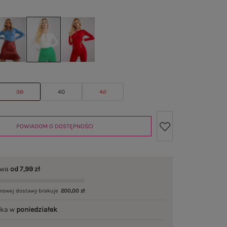
38
40
42
POWIADOM O DOSTĘPNOŚCI
awa
od 7,99 zł
mowej dostawy brakuje
200,00 zł
łka w
poniedziałek