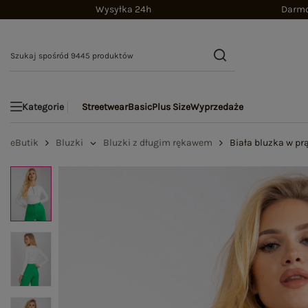
Wysyłka 24h
Darmo
Streetwear
Basic
Plus Size
Wyprzedaże
Kategorie
eButik
Bluzki
Bluzki z długim rękawem
Biała bluzka w pr