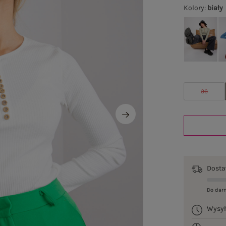
Kolory
:
biały
36
Dost
Do dar
Wysy