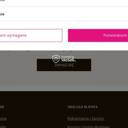
kie
dzam wymagane
Potwierdzam 
NEWSLETTER
sz się do naszego newslettera i otrzymaj 15% zniżki na pierwsze zamów
ZAPISZ SIĘ
CIE
OBSŁUGA KLIENTA
enia
Reklamacje | Zwroty
yłki
Koszty i formy dostawy