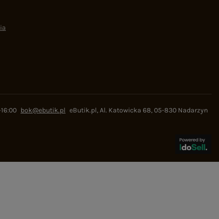
ia
-16:00
bok@ebutik.pl
eButik.pl
,
Al. Katowicka 68
,
05-830
Nadarzyn