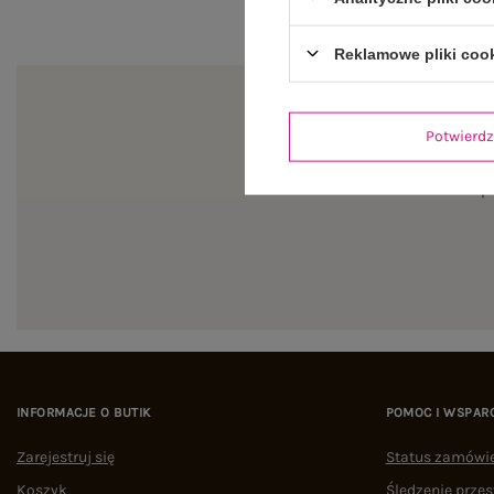
Reklamowe pliki coo
Potwier
Zapi
INFORMACJE O BUTIK
POMOC I WSPAR
Zarejestruj się
Status zamówi
Koszyk
Śledzenie przes