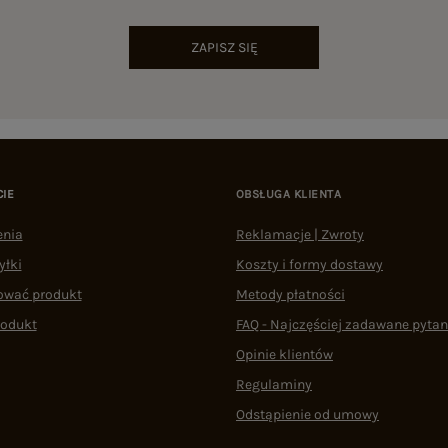
ZAPISZ SIĘ
CIE
OBSŁUGA KLIENTA
enia
Reklamacje | Zwroty
yłki
Koszty i formy dostawy
ować produkt
Metody płatności
rodukt
FAQ - Najczęściej zadawane pytan
Opinie klientów
Regulaminy
Odstąpienie od umowy