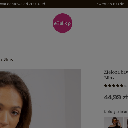
wa dostawa od 200,00 zł
Zwrot do 100 dni
a Blink
Zielona ba
Blink
4.
44,99 zł
Kolory
:
zielo