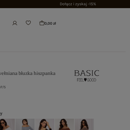
Dołącz i zyskaj -15%
0,00 zł
wełniana bluzka hiszpanka
97/5
ny