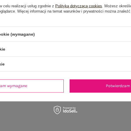
w celu realizacji usług zgodnie z
Polityką dotyczącą cookies
. Możesz określi
eglądarce. Więcej informacji na temat warunków i prywatności można znaleźć
OSTATNIO OGLĄDANE
cookie (wymagane)
kie
kie
dzam wymagane
Potwierdzam 