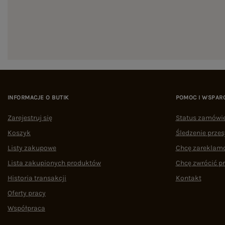
INFORMACJE O BUTIK
POMOC I WSPAR
Zarejestruj się
Status zamówi
Koszyk
Śledzenie przes
Listy zakupowe
Chcę zareklam
Lista zakupionych produktów
Chcę zwrócić p
Historia transakcji
Kontakt
Oferty pracy
Współpraca