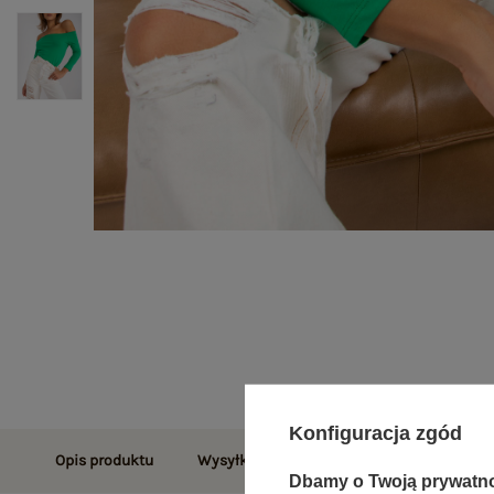
Konfiguracja zgód
Opis produktu
Wysyłka i dostawa
Zwroty i reklamac
Dbamy o Twoją prywatn