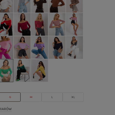
S
M
L
XL
MIARÓW