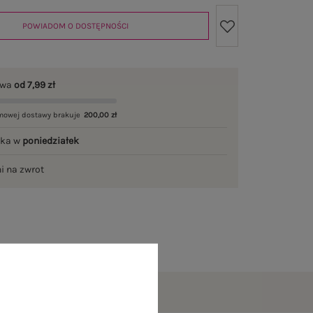
POWIADOM O DOSTĘPNOŚCI
awa
od 7,99 zł
mowej dostawy brakuje
200,00 zł
łka w
poniedziałek
ni na zwrot