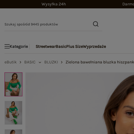
Wysyłka 24h
Darmo
Streetwear
Basic
Plus Size
Wyprzedaże
Kategorie
eButik
BASIC
BLUZKI
Zielona bawełniana bluzka hiszpank