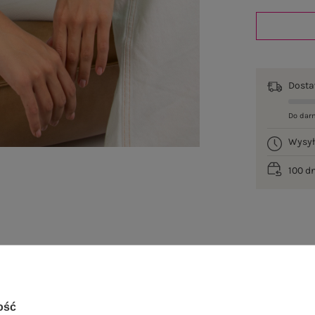
Dost
Do dar
Wysy
100 d
je
Opinie o produkcie
(253)
ość