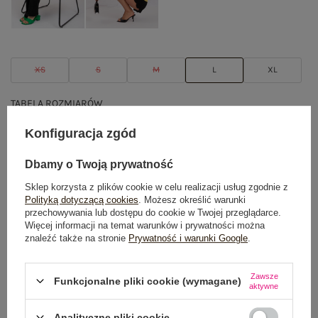
XS
S
M
L
XL
TABELA ROZMIARÓW
Konfiguracja zgód
DODAJ DO KOSZYKA
Dbamy o Twoją prywatność
Możesz kupić także poprzez:
Sklep korzysta z plików cookie w celu realizacji usług zgodnie z
Polityką dotyczącą cookies
. Możesz określić warunki
przechowywania lub dostępu do cookie w Twojej przeglądarce.
Więcej informacji na temat warunków i prywatności można
znaleźć także na stronie
Prywatność i warunki Google
.
Dostawa
od 7,99 zł
Do darmowej dostawy brakuje
200,00 zł
Zawsze
Funkcjonalne pliki cookie (wymagane)
aktywne
Wysyłka
jutro
Analityczne pliki cookie