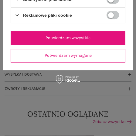
100 dni na zwrot
Reklamowe pliki cookie
OPIS PRODUKTU
Potwierdzam wszystkie
GŁÓWNE PARAMETRY
Potwierdzam wymagane
OPINIE O PRODUKCIE
(253)
WYSYŁKA I DOSTAWA
ZWROTY I REKLAMACJE
OSTATNIO OGLĄDANE
Zobacz wszystko