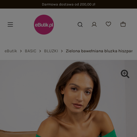
Darmowa dostawa od 200,00 zł
eButik
BASIC
BLUZKI
Zielona bawełniana bluzka hiszpank