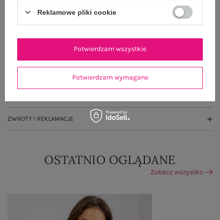
Reklamowe pliki cookie
OPIS PRODUKTU
Potwierdzam wszystkie
GŁÓWNE PARAMETRY
OPINIE O PRODUKCIE
(253)
Potwierdzam wymagane
WYSYŁKA I DOSTAWA
ZWROTY I REKLAMACJE
OSTATNIO OGLĄDANE
Zobacz wszystko