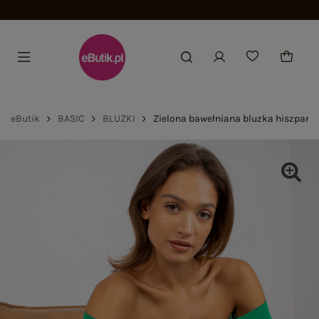
Darmowa dostawa od 200,00 zł
eButik
BASIC
BLUZKI
Zielona bawełniana bluzka hiszpank