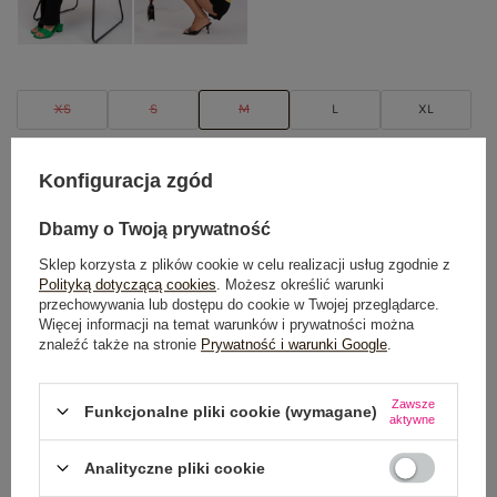
XS
S
M
L
XL
TABELA ROZMIARÓW
Konfiguracja zgód
Dbamy o Twoją prywatność
POWIADOM O DOSTĘPNOŚCI
Sklep korzysta z plików cookie w celu realizacji usług zgodnie z
Polityką dotyczącą cookies
. Możesz określić warunki
przechowywania lub dostępu do cookie w Twojej przeglądarce.
Dostawa
od 7,99 zł
Więcej informacji na temat warunków i prywatności można
znaleźć także na stronie
Prywatność i warunki Google
.
Do darmowej dostawy brakuje
200,00 zł
Zawsze
Wysyłka
jutro
Funkcjonalne pliki cookie (wymagane)
aktywne
100 dni na zwrot
Analityczne pliki cookie