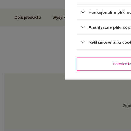
Funkcjonalne pliki 
Opis produktu
Wysyłka i dostawa
Zwroty i reklamac
Analityczne pliki coo
Reklamowe pliki coo
Potwier
Zapi