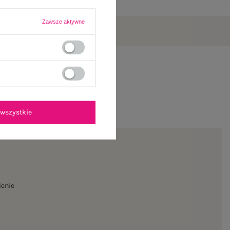
Zawsze aktywne
wszystkie
ienie