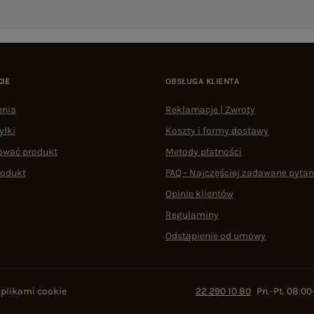
CIE
OBSŁUGA KLIENTA
enia
Reklamacje | Zwroty
yłki
Koszty i formy dostawy
ować produkt
Metody płatności
rodukt
FAQ - Najczęściej zadawane pytan
Opinie klientów
Regulaminy
Odstąpienie od umowy
 plikami cookie
22 290 10 80
Pn.-Pt. 08:00