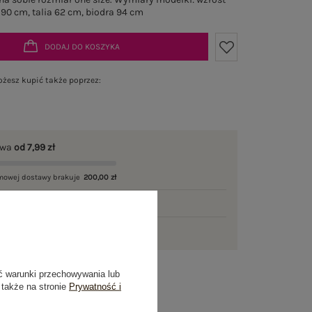
 90 cm, talia 62 cm, biodra 94 cm
DODAJ DO KOSZYKA
żesz kupić także poprzez:
awa
od 7,99 zł
mowej dostawy brakuje
200,00 zł
łka w
poniedziałek
ni na zwrot
ć warunki przechowywania lub
 także na stronie
Prywatność i