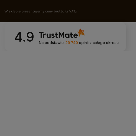
W sklepie prezentujemy ceny brutto (z VAT).
4.9
Na podstawie
29 740
opinii
z całego okresu