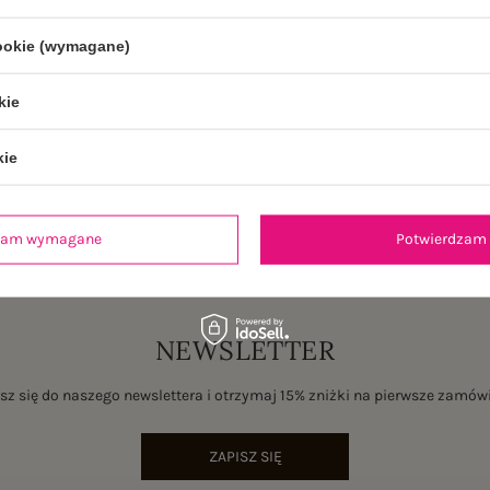
cookie (wymagane)
je
Opinie o produkcie
(0)
kie
kie
dzam wymagane
Potwierdzam 
NEWSLETTER
sz się do naszego newslettera i otrzymaj 15% zniżki na pierwsze zamów
ZAPISZ SIĘ