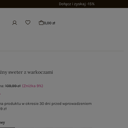
Dołącz i zyskaj -15%
0,00 zł
źny sweter z warkoczami
na:
109,99 zł
(Zniżka
9
%
)
ł
na produktu w okresie 30 dni przed wprowadzeniem
9 zł
owy