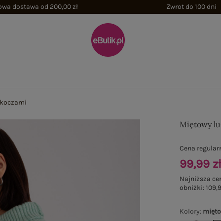
wa dostawa od 200,00 zł
Zwrot do 100 dni
rkoczami
Miętowy lu
Cena regular
99,99 z
Najniższa ce
obniżki:
109,9
Kolory
:
mięt