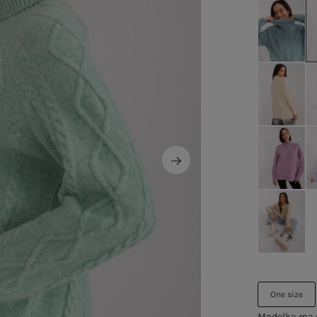
One size
Modelka ma n