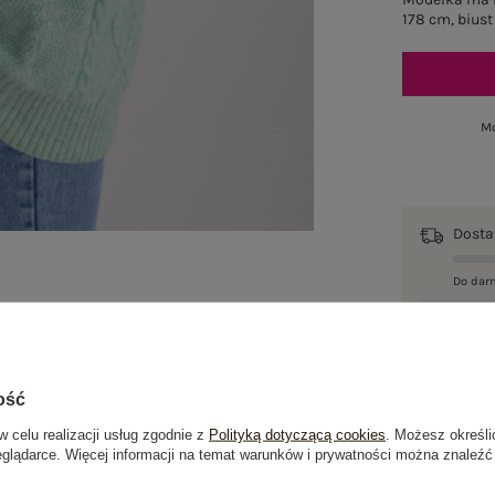
178 cm, biust
Mo
Dost
Do dar
Wysy
100 d
ość
w celu realizacji usług zgodnie z
Polityką dotyczącą cookies
. Możesz określi
eglądarce. Więcej informacji na temat warunków i prywatności można znaleźć