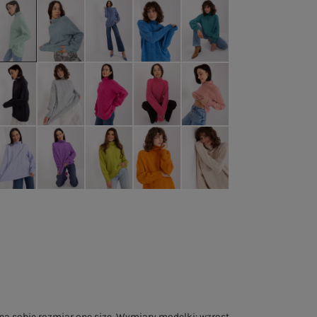
a sobie rozmiar one size. Wymiary modelki: wzrost