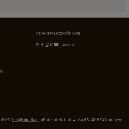
MEDIA SPOŁECZNOŚCIOWE
Linkedin
ia
-16:00
bok@ebutik.pl
eButik.pl
,
Al. Katowicka 68
,
05-830
Nadarzyn