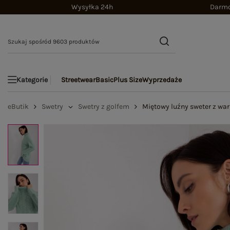
Wysyłka 24h
Darmo
Streetwear
Basic
Plus Size
Wyprzedaże
Kategorie
eButik
Swetry
Swetry z golfem
Miętowy luźny sweter z wa