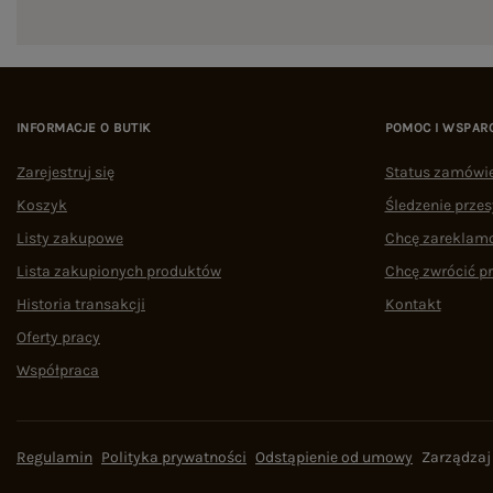
INFORMACJE O BUTIK
POMOC I WSPAR
Zarejestruj się
Status zamówi
Koszyk
Śledzenie przes
Listy zakupowe
Chcę zareklam
Lista zakupionych produktów
Chcę zwrócić p
Historia transakcji
Kontakt
Oferty pracy
Współpraca
Regulamin
Polityka prywatności
Odstąpienie od umowy
Zarządzaj