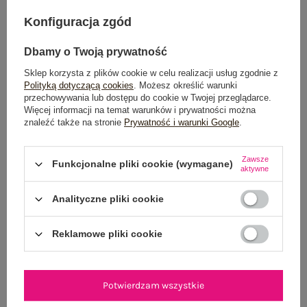
Do darmowej dostawy brakuje
200,00 zł
Konfiguracja zgód
Zamów w ciągu
04:29:57 sek.
,
Dbamy o Twoją prywatność
a wyślemy
jeszcze dzisiaj!
Sklep korzysta z plików cookie w celu realizacji usług zgodnie z
100 dni na zwrot
Polityką dotyczącą cookies
. Możesz określić warunki
przechowywania lub dostępu do cookie w Twojej przeglądarce.
Więcej informacji na temat warunków i prywatności można
znaleźć także na stronie
Prywatność i warunki Google
.
OPIS PRODUKTU
Zawsze
Funkcjonalne pliki cookie (wymagane)
aktywne
GŁÓWNE PARAMETRY
Analityczne pliki cookie
OPINIE O PRODUKCIE
(0)
Reklamowe pliki cookie
WYSYŁKA I DOSTAWA
ZWROTY I REKLAMACJE
Potwierdzam wszystkie