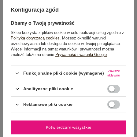
Do darmowej dostawy brakuje
200,00 zł
Konfiguracja zgód
Zamów w ciągu
07:09:12 sek.
,
Dbamy o Twoją prywatność
a wyślemy
jeszcze dzisiaj!
Sklep korzysta z plików cookie w celu realizacji usług zgodnie z
100 dni na zwrot
Polityką dotyczącą cookies
. Możesz określić warunki
przechowywania lub dostępu do cookie w Twojej przeglądarce.
Więcej informacji na temat warunków i prywatności można
znaleźć także na stronie
Prywatność i warunki Google
.
OPIS PRODUKTU
Zawsze
Funkcjonalne pliki cookie (wymagane)
aktywne
GŁÓWNE PARAMETRY
Analityczne pliki cookie
OPINIE O PRODUKCIE
(0)
Reklamowe pliki cookie
WYSYŁKA I DOSTAWA
ZWROTY I REKLAMACJE
Potwierdzam wszystkie