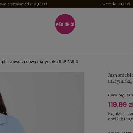
wa dostawa od 200,00 zł
Zwrot do 100 dni
mplet z dwurzędową marynarką RUE PARIS
Jasnoniebi
marynarką
Cena regular
119,99 z
Najniższa ce
obniżki:
159,9