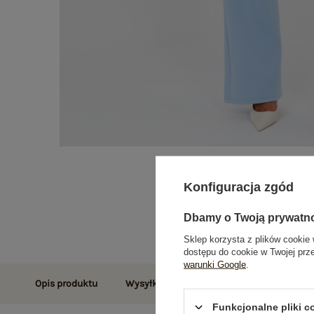
Konfiguracja zgód
Dbamy o Twoją prywatn
Sklep korzysta z plików cookie 
dostępu do cookie w Twojej prz
warunki Google
.
Opis produktu
Wysyłka i dostawa
Zwroty i reklamac
Funkcjonalne pliki 