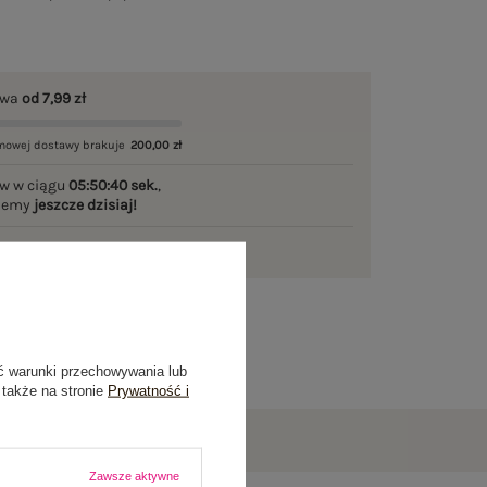
awa
od 7,99 zł
mowej dostawy brakuje
200,00 zł
w w ciągu
05:50:39 sek.
,
ślemy
jeszcze dzisiaj!
ni na zwrot
ć warunki przechowywania lub
 także na stronie
Prywatność i
Zawsze aktywne