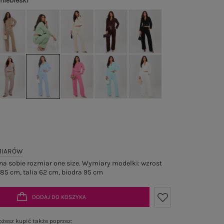
 niebieski
MIARÓW
a sobie rozmiar one size. Wymiary modelki: wzrost
 85 cm, talia 62 cm, biodra 95 cm
DODAJ DO KOSZYKA
żesz kupić także poprzez: