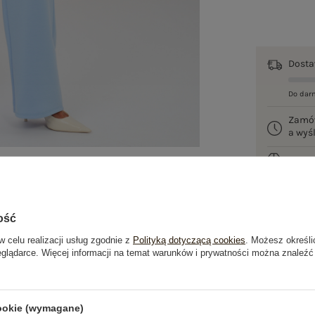
Dost
Do dar
Zamó
a wy
100 d
ość
w celu realizacji usług zgodnie z
Polityką dotyczącą cookies
. Możesz określi
eglądarce. Więcej informacji na temat warunków i prywatności można znaleźć
je
Opinie o produkcie
(0)
cookie (wymagane)