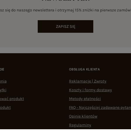
sz się do naszego newslettera i otrzymaj 15% zniżki na pierwsze zamów
ZAPISZ SIĘ
CIE
OBSŁUGA KLIENTA
enia
Reklamacje | Zwroty
yłki
Koszty i formy dostawy
ować produkt
Metody płatności
rodukt
FAQ - Najczęściej zadawane pytan
Opinie klientów
Regulaminy