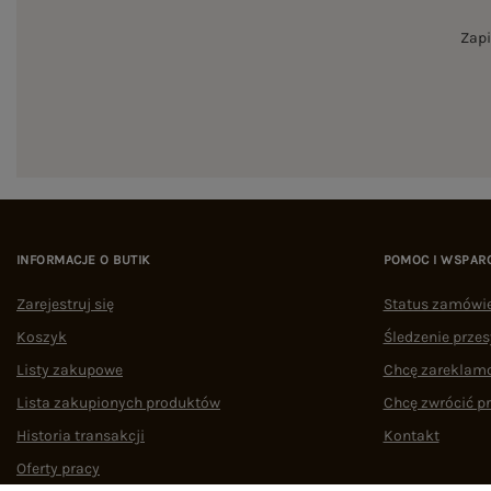
Zapi
INFORMACJE O BUTIK
POMOC I WSPAR
Zarejestruj się
Status zamówi
Koszyk
Śledzenie przes
Listy zakupowe
Chcę zareklam
Lista zakupionych produktów
Chcę zwrócić p
Historia transakcji
Kontakt
Oferty pracy