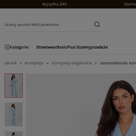
Wysyłka 24h
Darmo
Streetwear
Basic
Plus Size
Wyprzedaże
Kategorie
eButik
Komplety
Komplety eleganckie
Jasnoniebieski ko