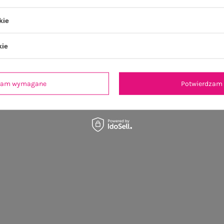
kie
OSTATNIO OGLĄDANE
kie
dzam wymagane
Potwierdzam 