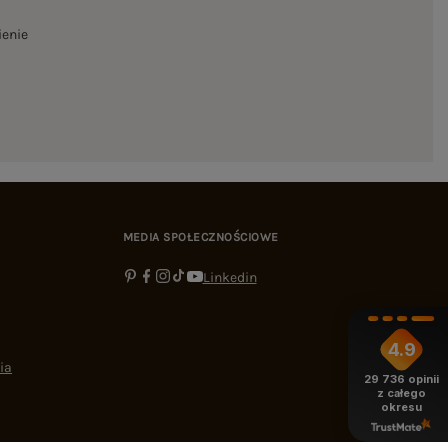
ienie
MEDIA SPOŁECZNOŚCIOWE
Linkedin
4.9
ia
29 736
opinii
z całego
okresu