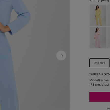
Kolory
:
jasny
One size
TABELA ROZ
Modelka ma n
173 cm, biust
Mo