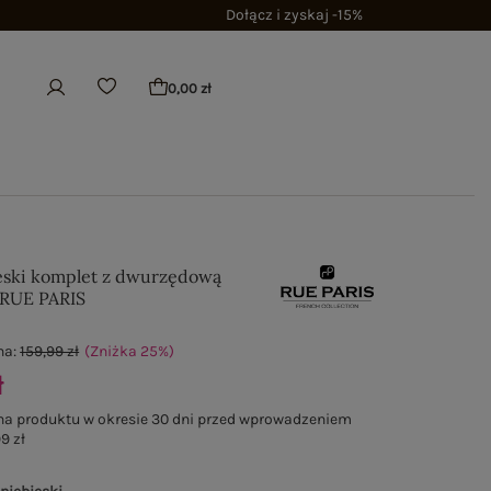
Dołącz i zyskaj -15%
0,00 zł
eski komplet z dwurzędową
 RUE PARIS
na:
159,99 zł
(Zniżka
25
%
)
ł
na produktu w okresie 30 dni przed wprowadzeniem
9 zł