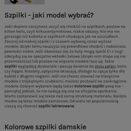
Szpilki - jaki model wybrać?
Jeśli dopiero zaczynasz uczyć się chodzić na szpilkach, postaw na
kitten hells, czyli kilkucentymetrowe, niskie obcasy. Nie ma nie
gorszego niż kobieta w szpilkach chodząca jak na szczudłach.
Zacznij od niskiej szpilki i z czasem wybieraj coraz wyższe
modele, dzięki temu nauczysz się prawidłowo chodzić i nabierzesz
pewności siebie. Jeśli obawiasz się, że buty mogą spaść Ci z nogi
zdecyduj się na specjalne wkładki żelowe (dzięki nim stopa się nie
przemieszcza) lub postaw na wiązane modele lace up. Takie
szpilki
wyglądają doskonale i pasują świetnie do
stylu safari
, boho
czy hippie. Niestety, optycznie skracają, dlatego to opcja tylko dla
kobiet z długimi nogami. Jeśli nie chcesz stawiać na klasyczne
modele z trójkątnymi czubkami, możesz postawić na zaokrąglone
modele. Dobrym wyborem będą także
kolorowe szpilki
peep toe –
pamiętaj jednak, że nie nadają się one na oficjalne spotkania.
Warto zastanowić się także nad samą strukturą materiału. Bardzo
modne są teraz modele zamszowe. Od wielu lat popularnością
cieszą się również
szpilki lakierowane
.
Kolorowe szpilki damskie