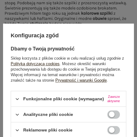
stopę. Podobają nam się także szpilki z przezroczystą wstawką.
Świetnie prezentują się także modele ozdobione brokatem.
Prawdziwym hitem tego roku są jednak
kolorowe
szpilki
z
naszywkami lub haftami. Oryginalne i modne
obuwie
sprawi, że
każda Twoja
stylizacja
będzie niezwykła.
Konfiguracja zgód
Dbamy o Twoją prywatność
Pokaż więcej wpisów z
Czerwiec 2017
Sklep korzysta z plików cookie w celu realizacji usług zgodnie z
Polityką dotyczącą cookies
. Możesz określić warunki
POLECANE
przechowywania lub dostępu do cookie w Twojej przeglądarce.
Więcej informacji na temat warunków i prywatności można
znaleźć także na stronie
Prywatność i warunki Google
.
Zawsze
Funkcjonalne pliki cookie (wymagane)
aktywne
Analityczne pliki cookie
Reklamowe pliki cookie