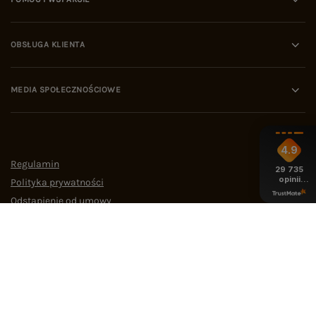
OBSŁUGA KLIENTA
MEDIA SPOŁECZNOŚCIOWE
4.9
Regulamin
29 735
opinii
Polityka prywatności
z całego
okresu
Odstąpienie od umowy
Zarządzaj plikami cookie
22 290 10 80
Pn.-Pt. 08:00-16:00
bok@ebutik.pl
eButik.pl
,
Al. Katowicka 68
,
05-830
Nadarzyn