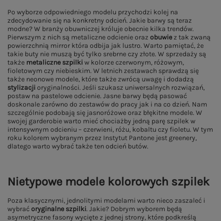
Po wyborze odpowiedniego modelu przychodzi kolej na
zdecydowanie się na konkretny odcień. Jakie barwy są teraz
modne? W branży obuwniczej króluje obecnie kilka trendów.
Pierwszym z nich są metaliczne odcienie oraz
obuwie
z tak zwaną
powierzchnią mirror która odbija jak lustro. Warto pamiętać, że
takie buty nie muszą być tylko srebrne czy złote. W sprzedaży są
także
metaliczne szpilki
w kolorze czerwonym, różowym,
fioletowym czy niebieskim. W letnich zestawach sprawdzą się
także neonowe modele, które także zwrócą uwagę i dodadzą
stylizacji
oryginalności. Jeśli szukasz uniwersalnych rozwiązań,
postaw na pastelowe odcienie. Jasne barwy będą pasować
doskonale zarówno do zestawów do pracy jak i na co dzień. Nam
szczególnie podobają się jasnoróżowe oraz błękitne modele. W
swojej garderobie warto mieć chociażby jedną parę szpilek w
intensywnym odcieniu – czerwieni, różu, kobaltu czy fioletu. W tym
roku kolorem wybranym przez Instytut Pantone jest greenery,
dlatego warto wybrać także ten odcień butów.
Nietypowe modele kolorowych szpilek
Poza klasycznymi, jednolitymi modelami warto nieco zaszaleć i
wybrać
oryginalne szpilki
. Jakie? Dobrym wyborem będą
asymetryczne fasony wycięte z jednej strony, które podkreślą