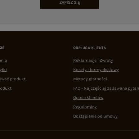
ZAPISZ SIĘ
CIE
OBSŁUGA KLIENTA
enia
Reklamacje | Zwroty
yłki
Koszty i formy dostawy
ować produkt
Metody płatności
rodukt
FAQ - Najczęściej zadawane pytan
Opinie klientów
Regulaminy
Odstąpienie od umowy