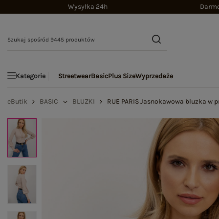
Wysyłka 24h
Darmo
Streetwear
Basic
Plus Size
Wyprzedaże
Kategorie
eButik
BASIC
BLUZKI
RUE PARIS Jasnokawowa bluzka w p