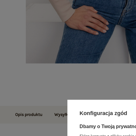
Konfiguracja zgód
Opis produktu
Wysyłka i dostawa
Zwroty i reklamac
Dbamy o Twoją prywatn
Sklep korzysta z plików cookie 