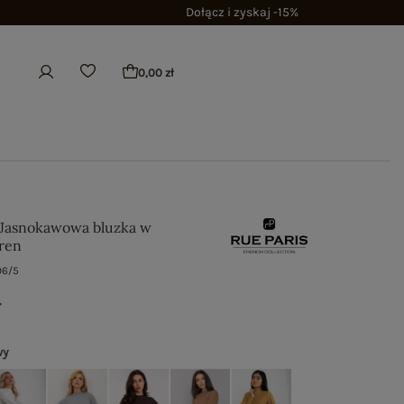
Dołącz i zyskaj -15%
0,00 zł
 Jasnokawowa bluzka w
ren
96/5
ł
wy