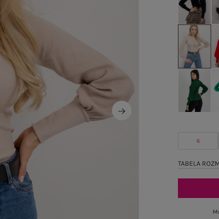
S
TABELA ROZ
Mo