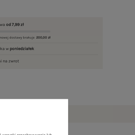
awa
od 7,99 zł
mowej dostawy brakuje
200,00 zł
łka w
poniedziałek
ni na zwrot
ć warunki przechowywania lub