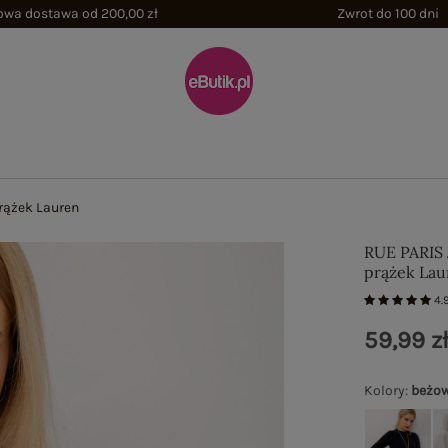
wa dostawa od 200,00 zł
Zwrot do 100 dni
rążek Lauren
RUE PARIS
prążek Lau
4.
59,99 z
Kolory
:
beżo