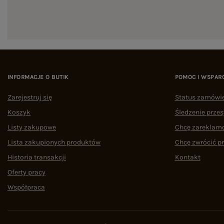
INFORMACJE O BUTIK
POMOC I WSPAR
Zarejestruj się
Status zamówi
Koszyk
Śledzenie przes
Listy zakupowe
Chcę zareklam
Lista zakupionych produktów
Chcę zwrócić p
Historia transakcji
Kontakt
Oferty pracy
Współpraca