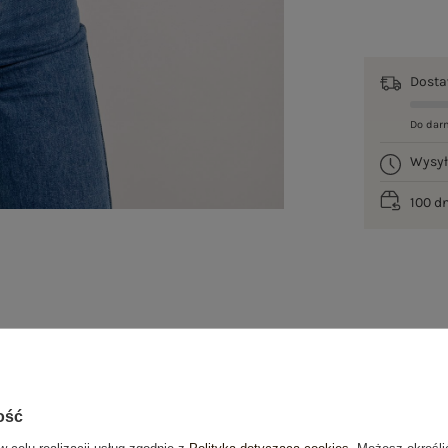
Dost
Do dar
Wysy
100 d
je
Opinie o produkcie
(120)
ość
w celu realizacji usług zgodnie z
Polityką dotyczącą cookies
. Możesz określi