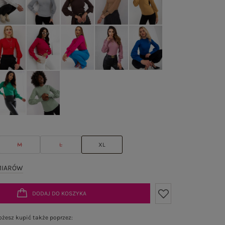
M
L
XL
MIARÓW
DODAJ DO KOSZYKA
żesz kupić także poprzez: