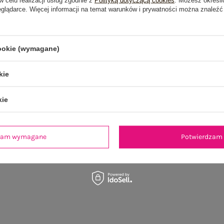
eglądarce. Więcej informacji na temat warunków i prywatności można znaleźć
OSTATNIO OGLĄDANE
cookie (wymagane)
kie
kie
dzam wymagane
Potwierdzam 