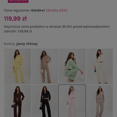
BESTSELLER
Cena regularna:
159,99 zł
(Zniżka
25
%
)
119,99 zł
Najniższa cena produktu w okresie 30 dni przed wprowadzeniem
obniżki:
159,99 zł
Kolory
:
jasny różowy