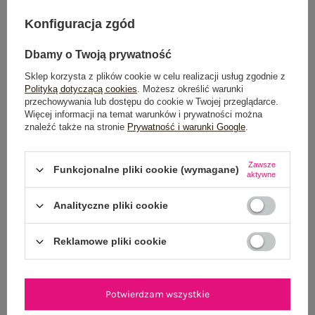
Dostawa
od 7,99 zł
Konfiguracja zgód
Do darmowej dostawy brakuje
200,00 zł
Dbamy o Twoją prywatność
Wysyłka w
poniedziałek
Sklep korzysta z plików cookie w celu realizacji usług zgodnie z
100 dni na zwrot
Polityką dotyczącą cookies
. Możesz określić warunki
przechowywania lub dostępu do cookie w Twojej przeglądarce.
Więcej informacji na temat warunków i prywatności można
znaleźć także na stronie
Prywatność i warunki Google
.
OPIS PRODUKTU
Zawsze
Funkcjonalne pliki cookie (wymagane)
aktywne
GŁÓWNE PARAMETRY
Analityczne pliki cookie
OPINIE O PRODUKCIE
(0)
Reklamowe pliki cookie
WYSYŁKA I DOSTAWA
ZWROTY I REKLAMACJE
Potwierdzam wszystkie