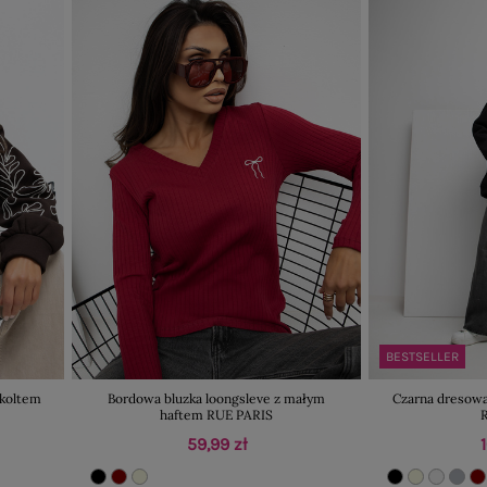
BESTSELLER
ekoltem
Bordowa bluzka loongsleve z małym
Czarna dresowa
haftem RUE PARIS
59,99 zł