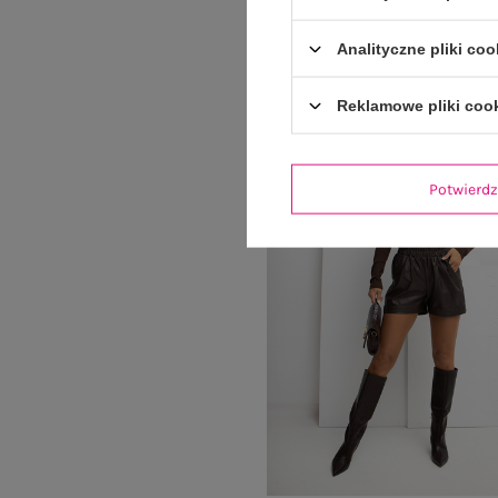
59,99 zł
Analityczne pliki coo
Reklamowe pliki coo
Potwier