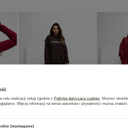
ość
w celu realizacji usług zgodnie z
Polityką dotyczącą cookies
. Możesz określi
eglądarce. Więcej informacji na temat warunków i prywatności można znaleźć
BESTSELLER
żek RUE
Czekoladowa bluza z kontrastowym
Bordowa bluza 
napisem RUE PARIS
cookie (wymagane)