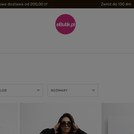
wa dostawa od 200,00 zł
Zwrot do 100 dni
OLOR
ROZMIARY