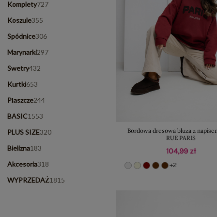
Komplety
727
Koszule
355
Spódnice
306
Marynarki
297
Swetry
432
Kurtki
653
Płaszcze
244
BASIC
1553
Bordowa dresowa bluza z napise
PLUS SIZE
320
RUE PARIS
Bielizna
183
104,99 zł
Akcesoria
318
+2
WYPRZEDAŻ
1815