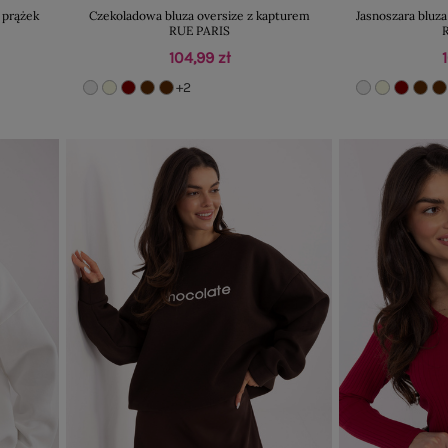
 prążek
Czekoladowa bluza oversize z kapturem
Jasnoszara bluz
RUE PARIS
104,99 zł
+2