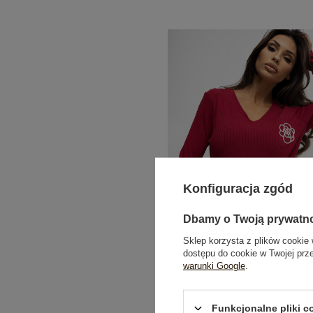
Konfiguracja zgód
Dbamy o Twoją prywatn
Sklep korzysta z plików cookie 
dostępu do cookie w Twojej prz
warunki Google
.
Bordowa bawełniana bluzka w prą
PARIS
Funkcjonalne pliki 