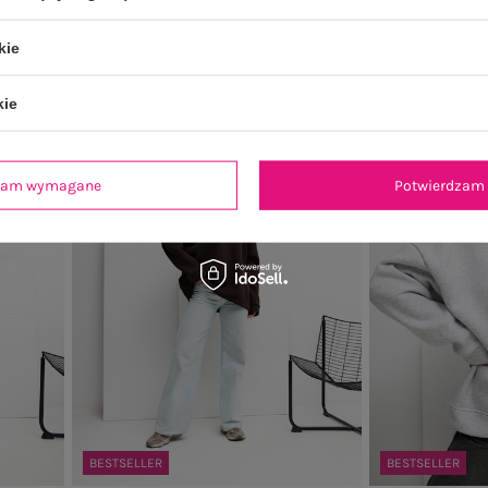
104,99 zł
+7
kie
kie
dzam wymagane
Potwierdzam 
BESTSELLER
BESTSELLER