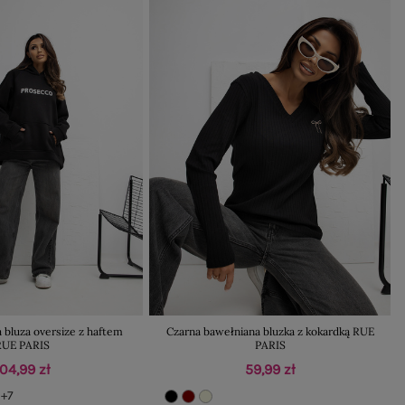
 bluza oversize z haftem
Czarna bawełniana bluzka z kokardką RUE
RUE PARIS
PARIS
104,99 zł
59,99 zł
+7