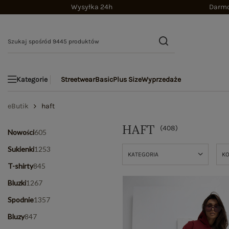
Wysyłka 24h
Darmo
Streetwear
Basic
Plus Size
Wyprzedaże
Kategorie
eButik
haft
HAFT
(
408
)
Nowości
605
Sukienki
1253
KATEGORIA
K
T-shirty
845
Bluzki
1267
Spodnie
1357
Bluzy
847