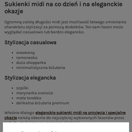
Sukienki midi na co dzień i na eleganckie
okazje
Ogromną zaletą długości midi jest możliwość łatwego zmieniania
charakteru stylizacji za pomocą dodatków. Ten sam fason może
wyglądać casualowo lub bardzo elegancko.
Stylizacja casualowa
sneakersy
ramoneska
duża shopperka
minimalistyczna biżuteria
Stylizacja elegancka
szpilki
marynarka oversize
mała torebka
delikatna biżuteria premium
Właśnie dlatego
eleganckie sukienki midi na przyjęcia i specjalne
okazje
należą obecnie do najczęściej wybieranych fasonów przez
kobiety szukające nowoczesnej elegancji.