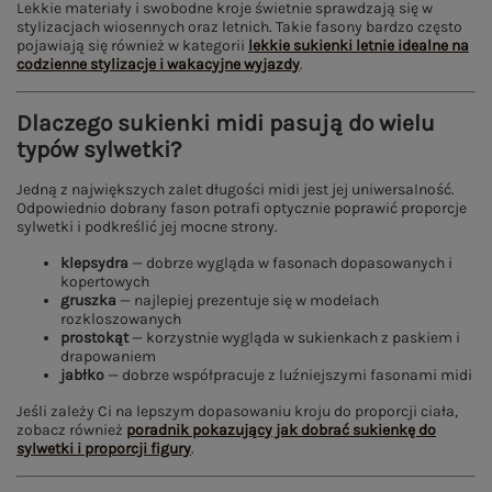
Lekkie materiały i swobodne kroje świetnie sprawdzają się w
stylizacjach wiosennych oraz letnich. Takie fasony bardzo często
pojawiają się również w kategorii
lekkie sukienki letnie idealne na
codzienne stylizacje i wakacyjne wyjazdy
.
Dlaczego sukienki midi pasują do wielu
typów sylwetki?
Jedną z największych zalet długości midi jest jej uniwersalność.
Odpowiednio dobrany fason potrafi optycznie poprawić proporcje
sylwetki i podkreślić jej mocne strony.
klepsydra
— dobrze wygląda w fasonach dopasowanych i
kopertowych
gruszka
— najlepiej prezentuje się w modelach
rozkloszowanych
prostokąt
— korzystnie wygląda w sukienkach z paskiem i
drapowaniem
jabłko
— dobrze współpracuje z luźniejszymi fasonami midi
Jeśli zależy Ci na lepszym dopasowaniu kroju do proporcji ciała,
zobacz również
poradnik pokazujący jak dobrać sukienkę do
sylwetki i proporcji figury
.