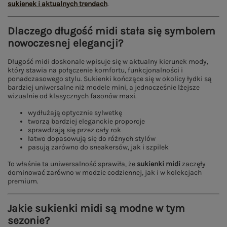
sukienek i aktualnych trendach
.
Dlaczego długość midi stała się symbolem
nowoczesnej elegancji?
Długość midi doskonale wpisuje się w aktualny kierunek mody,
który stawia na połączenie komfortu, funkcjonalności i
ponadczasowego stylu. Sukienki kończące się w okolicy łydki są
bardziej uniwersalne niż modele mini, a jednocześnie lżejsze
wizualnie od klasycznych fasonów maxi.
wydłużają optycznie sylwetkę
tworzą bardziej eleganckie proporcje
sprawdzają się przez cały rok
łatwo dopasowują się do różnych stylów
pasują zarówno do sneakersów, jak i szpilek
To właśnie ta uniwersalność sprawiła, że
sukienki midi
zaczęły
dominować zarówno w modzie codziennej, jak i w kolekcjach
premium.
Jakie sukienki midi są modne w tym
sezonie?