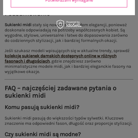
Potwierdzam wymagane
Podsumowanie
Sukienki midi
stały się nowym standardem elegancji, ponieważ
doskonale odpowiadają na potrzeby współczesnych kobiet. Są
wygodne, stylowe, uniwersalne i łatwe do dopasowania zarówno
do codziennych stylizacji, jak i bardziej formalnych okazji.
Jeśli szukasz modeli wpisujących się w aktualne trendy, sprawdź
kolekcję sukienek damskich dostępnych online w różnych
fasonach i długościach
, gdzie znajdziesz zarówno
minimalistyczne modele midi, jak i bardziej eleganckie fasony na
wyjątkowe okazje.
FAQ – najczęściej zadawane pytania o
sukienki midi
Komu pasują sukienki midi?
Sukienki midi pasują do większości typów sylwetki. Kluczowe
znaczenie ma odpowiedni fason, długość oraz proporcje stylizacji.
Czy sukienki midi są modne?