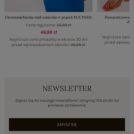
Ciemnoniebieska midi sukienka w prążek RUE PARIS
Pomarańczowa su
dek
Cena regularna:
59,99 zł
49,99 zł
Najniższa cena p
Najniższa cena produktu w okresie 30 dni
przed wprowadz
przed wprowadzeniem obniżki:
49,99 zł
NEWSLETTER
Zapisz się do naszego newslettera i otrzymaj 15% zniżki na
pierwsze zamówienie
ZAPISZ SIĘ