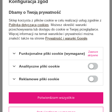
Konfiguracja zgód
Dlaczego sukienki midi prawdopodobnie
pozostaną modne przez kolejne sezony?
Dbamy o Twoją prywatność
Sklep korzysta z plików cookie w celu realizacji usług zgodnie z
Współczesna moda coraz mocniej odchodzi od bardzo
krótkotrwałych mikrotrendów i kieruje się w stronę bardziej
Polityką dotyczącą cookies
. Możesz określić warunki
funkcjonalnych oraz ponadczasowych fasonów. Sukienki midi
przechowywania lub dostępu do cookie w Twojej przeglądarce.
idealnie wpisują się w ten trend.
Więcej informacji na temat warunków i prywatności można
znaleźć także na stronie
Prywatność i warunki Google
.
Łączą:
komfort noszenia
Zawsze
Funkcjonalne pliki cookie (wymagane)
uniwersalność
aktywne
elegancję
minimalizm
Analityczne pliki cookie
łatwość stylizacji
To właśnie dlatego długość midi jest dziś uznawana za jeden z
Reklamowe pliki cookie
najbardziej przyszłościowych kierunków w modzie damskiej.
p>Jeśli szukasz modeli wpisujących się w aktualne trendy, zobacz
sukienki midi dostępne w różnych fasonach i stylach – od
minimalistycznych modeli casual po eleganckie sukienki midi
Potwierdzam wszystkie
idealne na wyjątkowe okazje
.