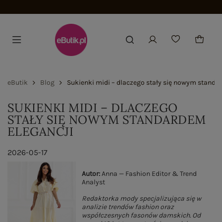
Dołącz i zyskaj -15%
eButik
Blog
Sukienki midi – dlaczego stały się nowym standa
SUKIENKI MIDI – DLACZEGO
STAŁY SIĘ NOWYM STANDARDEM
ELEGANCJI
2026-05-17
Autor:
Anna — Fashion Editor & Trend
Analyst
Redaktorka mody specjalizująca się w
analizie trendów fashion oraz
współczesnych fasonów damskich. Od