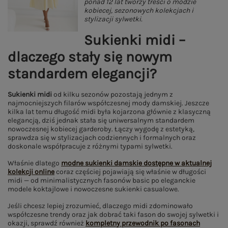
ponad 12 lat tworzy treści o modzie
kobiecej, sezonowych kolekcjach i
stylizacji sylwetki.
Sukienki midi –
dlaczego stały się nowym
standardem elegancji?
Sukienki midi
od kilku sezonów pozostają jednym z
najmocniejszych filarów współczesnej mody damskiej. Jeszcze
kilka lat temu długość midi była kojarzona głównie z klasyczną
elegancją, dziś jednak stała się uniwersalnym standardem
nowoczesnej kobiecej garderoby. Łączy wygodę z estetyką,
sprawdza się w stylizacjach codziennych i formalnych oraz
doskonale współpracuje z różnymi typami sylwetki.
Właśnie dlatego
modne sukienki damskie dostępne w aktualnej
kolekcji online
coraz częściej pojawiają się właśnie w długości
midi — od minimalistycznych fasonów basic po eleganckie
modele koktajlowe i nowoczesne sukienki casualowe.
Jeśli chcesz lepiej zrozumieć, dlaczego midi zdominowało
współczesne trendy oraz jak dobrać taki fason do swojej sylwetki i
okazji, sprawdź również
kompletny przewodnik po fasonach