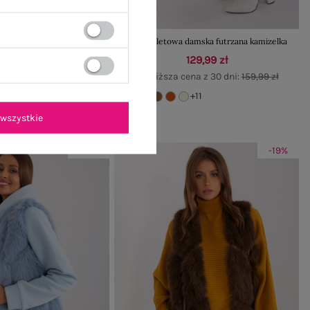
eter damski z warkoczami
Jasnofioletowa damska futrzana kamizelka
ugim rękawem
129,99 zł
69,99 zł
Najniższa cena z 30 dni:
159,99 zł
ena z 30 dni:
79,99 zł
+11
+13
wszystkie
-19%
-19%