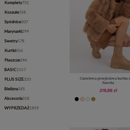
Komplety
731
Koszule
358
Spódnice
307
Marynarki
299
Swetry
578
Kurtki
656
Płaszcze
244
BASIC
1557
Camelowa przejściowa kurtka z
PLUS SIZE
320
futerka
Bielizna
185
219,99 zł
Akcesoria
318
WYPRZEDAŻ
1859