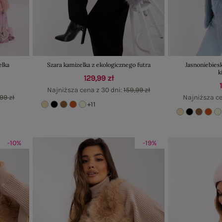
elka
Szara kamizelka z ekologicznego futra
Jasnoniebiesk
k
129,99 zł
Najniższa cena z 30 dni:
159,99 zł
99 zł
Najniższa ce
+11
-10%
-19%