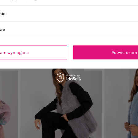
kie
zory
Brązowy sweter klasyczny z bawełną
Jasnoróżowy sw
z dł
49,99 zł
kie
99 zł
Najniższa cena z 30 dni:
59,99 zł
Najniższa c
+2
dzam wymagane
Potwierdzam 
-19%
-19%