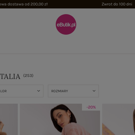
wa dostawa od 200,00 zł
Zwrot do 100 dni
TALIA
(
253
)
OLOR
ROZMIARY
-20%