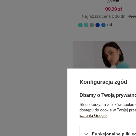
golfem
99,99 zł
Najniższa cena z 30 dni:
109,
+14
Konfiguracja zgód
Dbamy o Twoją prywatn
Sklep korzysta z plików cookie 
dostępu do cookie w Twojej prz
warunki Google
.
Funkcjonalne pliki 