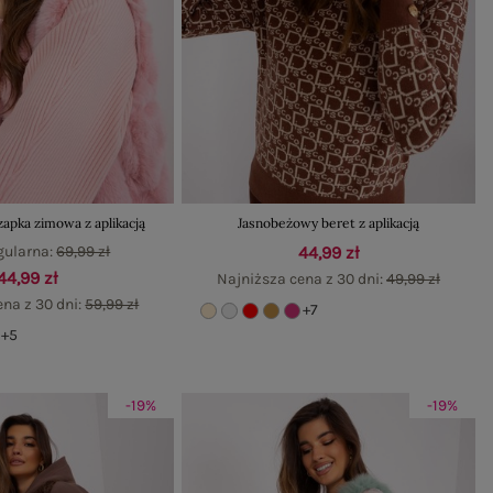
apka zimowa z aplikacją
Jasnobeżowy beret z aplikacją
gularna:
69,99 zł
44,99 zł
44,99 zł
Najniższa cena z 30 dni:
49,99 zł
ena z 30 dni:
59,99 zł
+7
+5
-19%
-19%