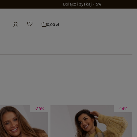
Dołącz i zyskaj -15%
0,00 zł
-29%
-14%