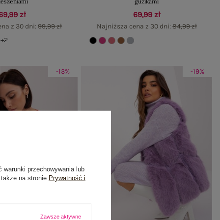
ieszeniami
guzikami
69,99 zł
69,99 zł
ena z 30 dni:
99,99 zł
Najniższa cena z 30 dni:
84,99 zł
+2
-13%
-19%
ć warunki przechowywania lub
 także na stronie
Prywatność i
Zawsze aktywne