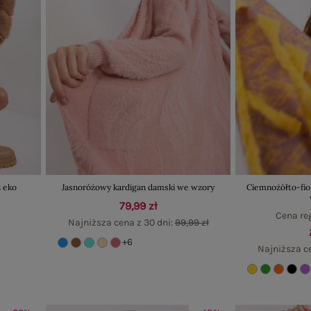
 eko
Jasnoróżowy kardigan damski we wzory
Ciemnożółto-fio
79,99 zł
Cena re
Najniższa cena z 30 dni:
99,99 zł
+6
Najniższa c