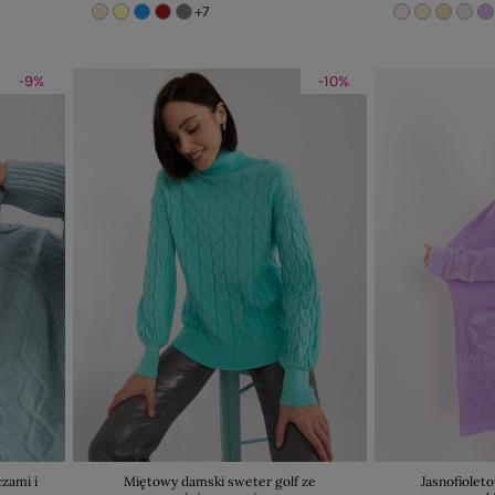
+7
-9%
-10%
zami i
Miętowy damski sweter golf ze
Jasnofiolet