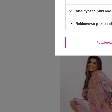
Analityczne pliki coo
Miętowy miękki kardigan we w
79,99 zł
Reklamowe pliki coo
Najniższa cena z 30 dni:
99,
+5
Potwier