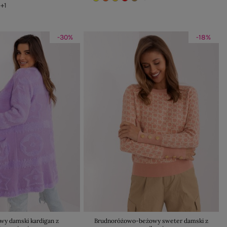
+1
-30%
-18%
owy damski kardigan z
Brudnoróżowo-beżowy sweter damski z