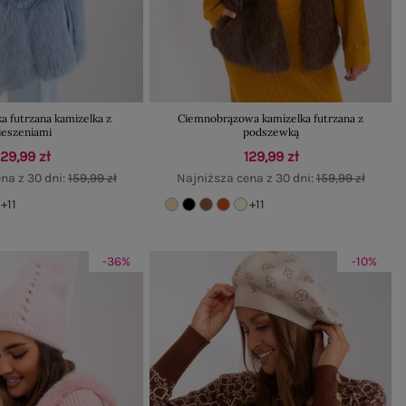
a futrzana kamizelka z
Ciemnobrązowa kamizelka futrzana z
ieszeniami
podszewką
129,99 zł
129,99 zł
na z 30 dni:
159,99 zł
Najniższa cena z 30 dni:
159,99 zł
+11
+11
-36%
-10%