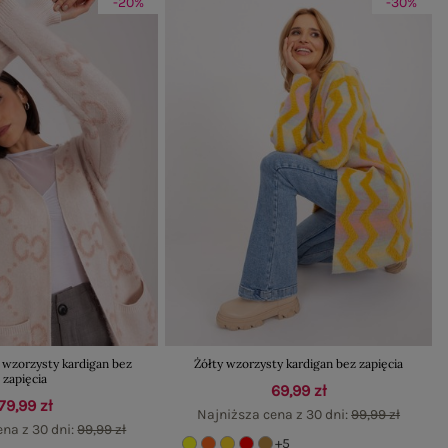
-20%
-30%
wzorzysty kardigan bez
Żółty wzorzysty kardigan bez zapięcia
zapięcia
69,99 zł
79,99 zł
Najniższa cena z 30 dni:
99,99 zł
ena z 30 dni:
99,99 zł
+5