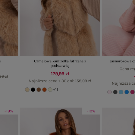
i
Camelowa kamizelka futrzana z
Jasnoróżowa cz
podszewką
Cena re
129,99 zł
99 zł
Najniższa cena z 30 dni:
159,99 zł
Najniższa c
+11
-19%
-19%