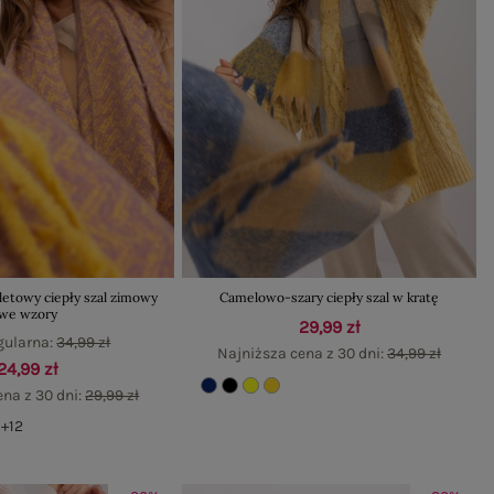
letowy ciepły szal zimowy
Camelowo-szary ciepły szal w kratę
we wzory
29,99 zł
gularna:
34,99 zł
Najniższa cena z 30 dni:
34,99 zł
24,99 zł
ena z 30 dni:
29,99 zł
+12