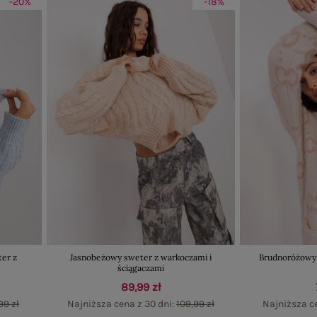
-20%
-18%
er z
Jasnobeżowy sweter z warkoczami i
Brudnoróżowy 
ściągaczami
89,99 zł
99 zł
Najniższa cena z 30 dni:
109,99 zł
Najniższa c