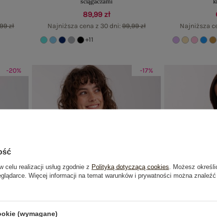
ściągaczami
k
89,99 zł
99 zł
Najniższa cena z 30 dni:
99,99 zł
Najniższa c
+11
-20%
-17%
ość
w celu realizacji usług zgodnie z
Polityką dotyczącą cookies
. Możesz określi
eglądarce. Więcej informacji na temat warunków i prywatności można znaleźć
cookie (wymagane)