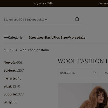
Wysyłka 24h
Darmo
Streetwear
Basic
Plus Size
Wyprzedaże
Kategorie
eButik
Wool Fashion Italia
WOOL FASHION I
Nowości
606
Sukienki
1257
KATEGORIA
K
T-shirty
848
Bluzki
1270
Spodnie
1377
Bluzy
850