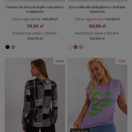
Czarno-beżowy komplet casualowy
Ecru sukienka koktajlowa z krótkim
z napisami
rękawem
Cena regularna:
169,99 zł
Cena regularna:
119,99 zł
119,99 zł
89,99 zł
Najniższa cena z 30 dni:
Najniższa cena z 30 dni:
100,79 zł
101,99 zł
-44%
-17%
PLUS SIZE