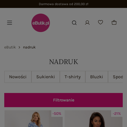
Zwrot do 100 dni
eButik
nadruk
NADRUK
Nowości
Sukienki
T-shirty
Bluzki
Spodn
Filtrowanie
-50%
-21%