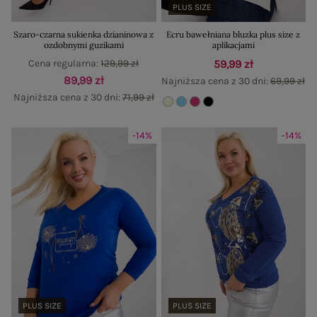
PLUS SIZE
Szaro-czarna sukienka dzianinowa z
Ecru bawełniana bluzka plus size z
ozdobnymi guzikami
aplikacjami
Cena regularna:
129,99 zł
59,99 zł
89,99 zł
Najniższa cena z 30 dni:
69,99 zł
Najniższa cena z 30 dni:
71,99 zł
-14%
-14%
PLUS SIZE
PLUS SIZE