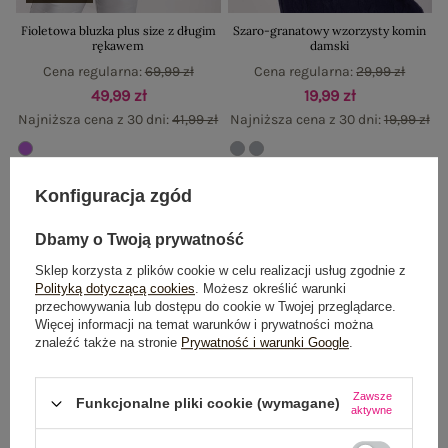
Fioletowa bluzka plus size z długim
Szaro-granatowy wzorzysty komin
rękawem
damski
Cena regularna:
69,99 zł
Cena regularna:
29,99 zł
49,99 zł
19,99 zł
Najniższa cena z 30 dni:
41,99 zł
Najniższa cena z 30 dni:
19,99 zł
Konfiguracja zgód
-14%
-20%
Dbamy o Twoją prywatność
Sklep korzysta z plików cookie w celu realizacji usług zgodnie z
Polityką dotyczącą cookies
. Możesz określić warunki
przechowywania lub dostępu do cookie w Twojej przeglądarce.
Więcej informacji na temat warunków i prywatności można
znaleźć także na stronie
Prywatność i warunki Google
.
Zawsze
Funkcjonalne pliki cookie (wymagane)
aktywne
PLUS SIZE