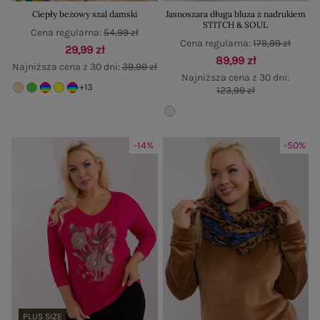
Ciepły beżowy szal damski
Jasnoszara długa bluza z nadrukiem
STITCH & SOUL
Cena regularna:
54,99 zł
Cena regularna:
179,99 zł
29,99 zł
89,99 zł
Najniższa cena z 30 dni:
39,99 zł
Najniższa cena z 30 dni:
+13
123,99 zł
-14%
-50%
PLUS SIZE