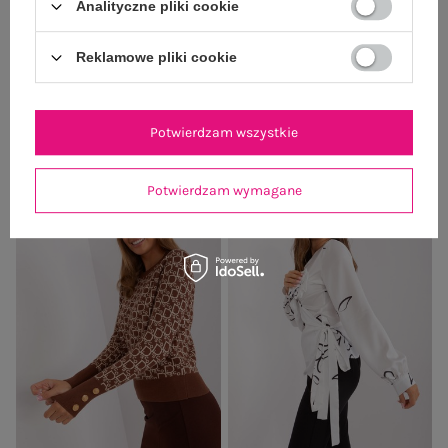
Analityczne pliki cookie
Ciemnobeżowa bawełniana bluzka
Brudnoróżowy wzorzysty kardigan
plus size z rękawem 3/4
bez zapięcia
Reklamowe pliki cookie
Cena regularna:
69,99 zł
79,99 zł
59,99 zł
Najniższa cena z 30 dni:
99,99 zł
Najniższa cena z 30 dni:
79,99 zł
+1
Potwierdzam wszystkie
Potwierdzam wymagane
-18%
-25%