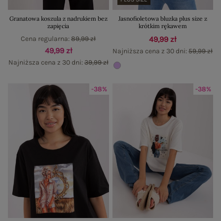
Granatowa koszula z nadrukiem bez
Jasnofioletowa bluzka plus size z
zapięcia
krótkim rękawem
Cena regularna:
89,99 zł
49,99 zł
49,99 zł
Najniższa cena z 30 dni:
59,99 zł
Najniższa cena z 30 dni:
39,99 zł
-38%
-38%