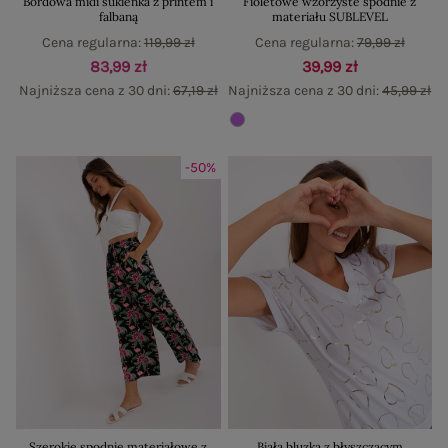
Bordowa midi sukienka z printem i
Fioletowe wzorzyste spodnie z
falbaną
materiału SUBLEVEL
Cena regularna:
119,99 zł
Cena regularna:
79,99 zł
83,99 zł
39,99 zł
Najniższa cena z 30 dni:
67,19 zł
Najniższa cena z 30 dni:
45,99 zł
-50%
Szerokie spodnie materiałowe z
Biała bluzka z błyszczącym