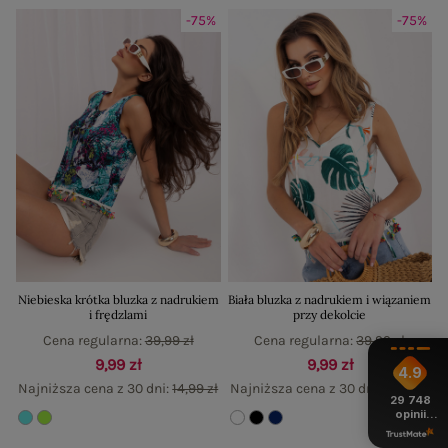
-75%
-75%
Niebieska krótka bluzka z nadrukiem
Biała bluzka z nadrukiem i wiązaniem
i frędzlami
przy dekolcie
Cena regularna:
39,99 zł
Cena regularna:
39,99 zł
9,99 zł
9,99 zł
4.9
Najniższa cena z 30 dni:
14,99 zł
Najniższa cena z 30 dni:
14,99 zł
29 748
opinii
z całego
okresu