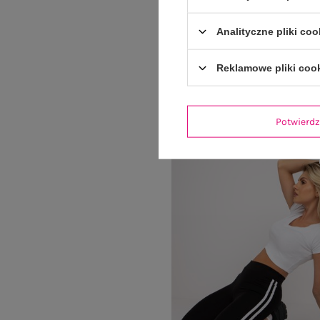
Czarna mini sukienka w stylu b
Analityczne pliki coo
falbaną OCH BELLA
Cena regularna:
169,99 z
Reklamowe pliki coo
129,99 zł
Najniższa cena z 30 dni:
149,
Potwier