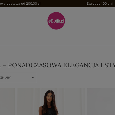
wa dostawa od 200,00 zł
Zwrot do 100 dni
 – PONADCZASOWA ELEGANCJA I ST
OZMIARY