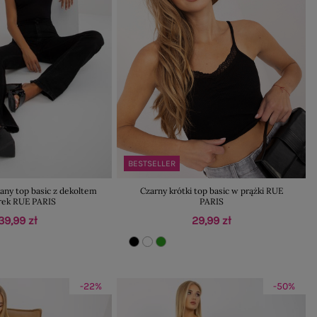
BESTSELLER
any top basic z dekoltem
Czarny krótki top basic w prążki RUE
rek RUE PARIS
PARIS
39,99 zł
29,99 zł
-22%
-50%