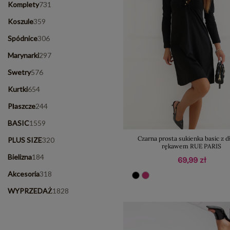
Komplety
731
Koszule
359
Spódnice
306
Marynarki
297
Swetry
576
Kurtki
654
Płaszcze
244
BASIC
1559
Czarna prosta sukienka basic z 
PLUS SIZE
320
rękawem RUE PARIS
Bielizna
184
69,99 zł
Akcesoria
318
WYPRZEDAŻ
1828