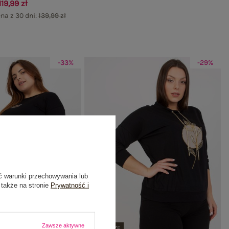
119,99 zł
na z 30 dni:
139,99 zł
-33%
-29%
ć warunki przechowywania lub
 także na stronie
Prywatność i
Zawsze aktywne
PLUS SIZE