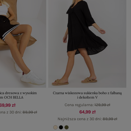
ica dresowa z wysokim
Czarna wiskozowa sukienka boho z falbaną
em OCH BELLA
i dekoltem V
69,99 zł
Cena regularna:
129,99 zł
64,99 zł
na z 30 dni:
89,99 zł
Najniższa cena z 30 dni:
89,99 zł