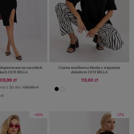
 dopasowana na szerokich
Czarna muślinowa bluzka z wiązanym
zkach OCH BELLA
dekoltem OCH BELLA
109,99 zł
119,99 zł
na z 30 dni:
129,99 zł
+1
-40%
-17%