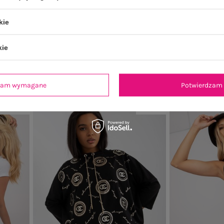
oho z
Czarne spodnie materiałowe 7/8 RUE
Czarna mini dre
kie
PARIS
k
ł
Cena regularna:
99,99 zł
Cena re
kie
59,99 zł
99 zł
Najniższa cena z 30 dni:
63,99 zł
Najniższa c
dzam wymagane
Potwierdzam 
-20%
-25%