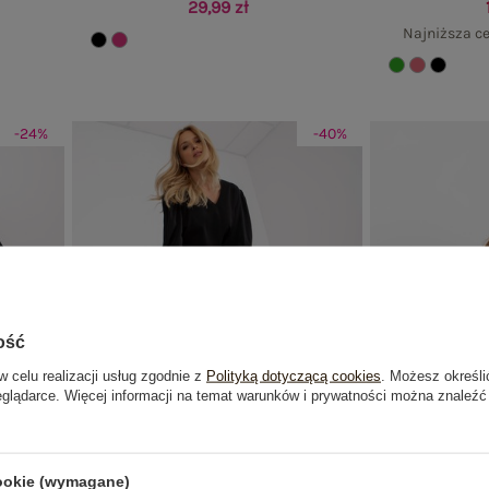
29,99 zł
Najniższa ce
-24%
-40%
ość
w celu realizacji usług zgodnie z
Polityką dotyczącą cookies
. Możesz określi
eglądarce. Więcej informacji na temat warunków i prywatności można znaleźć
cookie (wymagane)
PLUS SIZE