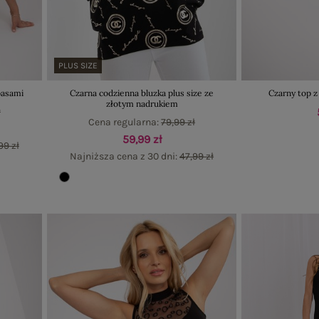
PLUS SIZE
pasami
Czarna codzienna bluzka plus size ze
Czarny top 
złotym nadrukiem
ł
Cena regularna:
79,99 zł
59,99 zł
99 zł
Najniższa cena z 30 dni:
47,99 zł