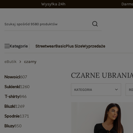
Wysyłka 24h
Darmo
Streetwear
Basic
Plus Size
Wyprzedaże
Kategorie
eButik
czarny
CZARNE UBRANIA
Nowości
607
Sukienki
1260
KATEGORIA
R
T-shirty
846
Bluzki
1269
Spodnie
1371
Bluzy
850