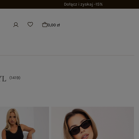
Dołącz i zyskaj -15%
0,00 zł
YL
(
1419
)