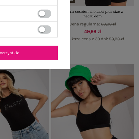
sowa sukienka plus size z
Czarna codzienna bluzka plus size z
ieszeniami
nadrukiem
gularna:
89,99 zł
Cena regularna:
69,99 zł
59,99 zł
49,99 zł
ena z 30 dni:
50,39 zł
Najniższa cena z 30 dni:
59,99 zł
wszystkie