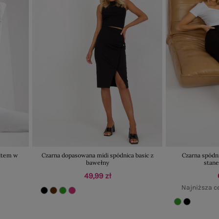
oltem w
Czarna dopasowana midi spódnica basic z
Czarna spódn
bawełny
stan
49,99 zł
Najniższa ce