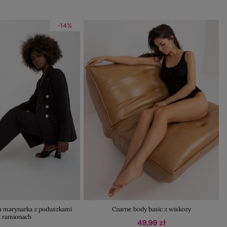
-14%
a marynarka z poduszkami
Czarne body basic z wiskozy
a ramionach
49,99 zł