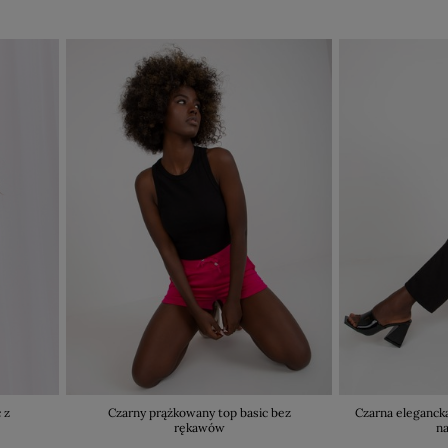
 z
Czarny prążkowany top basic bez
Czarna eleganck
rękawów
n